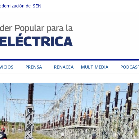
odernización del SEN
instalaciones del SEN en Carabobo
ra fortalecer el SEN ante el fenómeno de El Niño
dad de generación para fortalecer el SEN
o por su heroica labor tras el doble sismo del 24-J
VICIOS
PRENSA
RENACEA
MULTIMEDIA
PODCAS