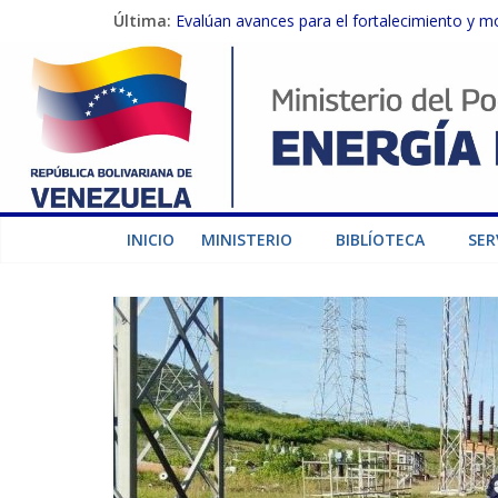
Última:
Evalúan avances para el fortalecimiento y m
Inspeccionan trabajos de rehabilitación en 
Gobierno Nacional activa plan preventivo pa
Termocarabobo recupera el 50% de su capaci
Condecoran a trabajadores del sector eléctric
INICIO
MINISTERIO
BIBLÍOTECA
SER