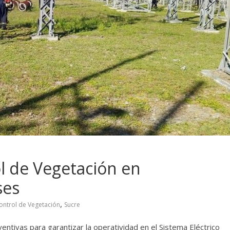
l de Vegetación en
ses
,
ontrol de Vegetación
Sucre
ntivas para garantizar la operatividad en el Sistema Eléctrico