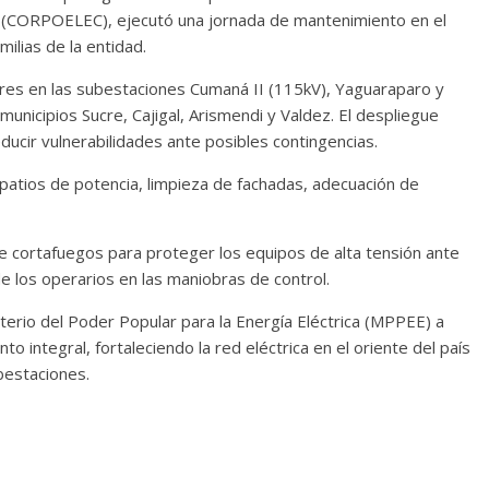
nal (CORPOELEC), ejecutó una jornada de mantenimiento en el
ilias de la entidad.
bores en las subestaciones Cumaná II (115kV), Yaguaraparo y
unicipios Sucre, Cajigal, Arismendi y Valdez. El despliegue
educir vulnerabilidades ante posibles contingencias.
patios de potencia, limpieza de fachadas, adecuación de
e cortafuegos para proteger los equipos de alta tensión ante
de los operarios en las maniobras de control.
sterio del Poder Popular para la Energía Eléctrica (MPPEE) a
integral, fortaleciendo la red eléctrica en el oriente del país
bestaciones.