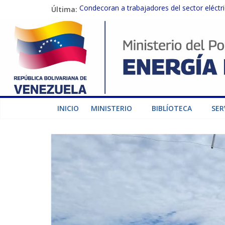
Última:
Condecoran a trabajadores del sector eléctric
Gobierno Nacional coordina acciones con el 
Inspeccionan trabajos de rehabilitación en 
Gobierno Nacional activa plan preventivo pa
Termocarabobo recupera el 50% de su capaci
INICIO
MINISTERIO
BIBLÍOTECA
SER