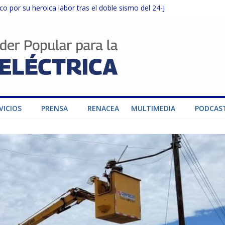
o por su heroica labor tras el doble sismo del 24-J
sector privado para fortalecer el SEN ante el «Súper Niño»
instalaciones del SEN en Carabobo
ra fortalecer el SEN ante el fenómeno de El Niño
dad de generación para fortalecer el SEN
VICIOS
PRENSA
RENACEA
MULTIMEDIA
PODCAS