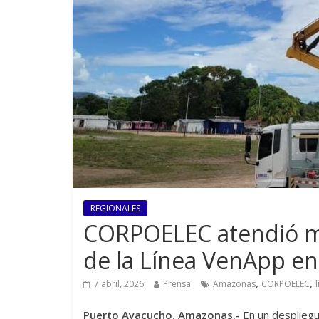
REGIONALES
CORPOELEC atendió más
de la Línea VenApp e
,
,
7 abril, 2026
Prensa
Amazonas
CORPOELEC
Puerto Ayacucho, Amazonas.-
En un despliegu