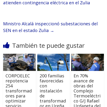
atienden contingencia eléctrica en el Zulia
Ministro Alcalá inspeccionó subestaciones del
SEN en el estado Zulia
→
También te puede gustar
CORPOELEC
200 familias
En 70%
repotencia
favorecidas
avance de
254
con
obras del
transformad
instalación
Complejo
ores para
de
Termoeléctri
optimizar
transformad
co G/J Rafael
servicio
or en Ureña
Urdaneta del