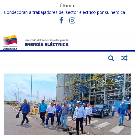
Última:
Condecoran a trabajadores del sector eléctrico por su heroica
labor tras el doble sismo del 24-J
Gobierno Nacional coordina acciones con el sector privado para
fortalecer el SEN ante el «Súper Niño»
Inspeccionan trabajos de rehabilitación en instalaciones del SEN
en Carabobo
Gobierno Nacional activa plan preventivo para fortalecer el SEN
ante el fenómeno de El Niño
Termocarabobo recupera el 50% de su capacidad de generación
para fortalecer el SEN