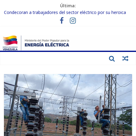
Última:
Condecoran a trabajadores del sector eléctrico por su heroica
labor tras el doble sismo del 24-J
Gobierno Nacional coordina acciones con el sector privado para
fortalecer el SEN ante el «Súper Niño»
Inspeccionan trabajos de rehabilitación en instalaciones del SEN
en Carabobo
Gobierno Nacional activa plan preventivo para fortalecer el SEN
ante el fenómeno de El Niño
Termocarabobo recupera el 50% de su capacidad de generación
para fortalecer el SEN