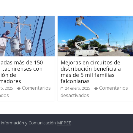
iadas más de 150
Mejoras en circuitos de
s tachirenses con
distribución beneficia a
ción de
más de 5 mil familias
rmadores
falconianas
Comentarios
Comentarios
ro, 2025
24 enero, 2025
ados
desactivados
a Información y Comunicación
MPPEE