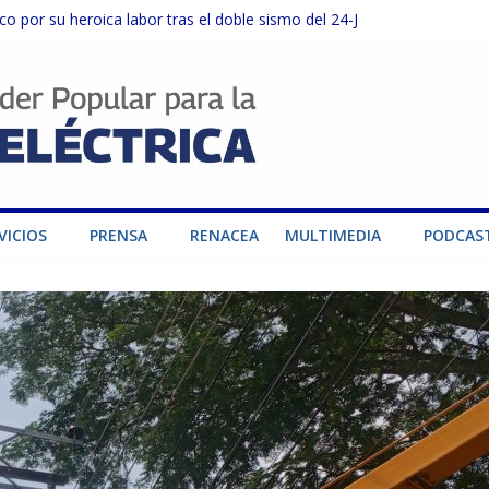
o por su heroica labor tras el doble sismo del 24-J
sector privado para fortalecer el SEN ante el «Súper Niño»
instalaciones del SEN en Carabobo
ra fortalecer el SEN ante el fenómeno de El Niño
dad de generación para fortalecer el SEN
VICIOS
PRENSA
RENACEA
MULTIMEDIA
PODCAS