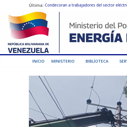
Última:
Condecoran a trabajadores del sector eléctric
Gobierno Nacional coordina acciones con el 
Inspeccionan trabajos de rehabilitación en 
Gobierno Nacional activa plan preventivo pa
Termocarabobo recupera el 50% de su capaci
INICIO
MINISTERIO
BIBLÍOTECA
SER