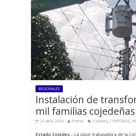
REGIONALES
Instalación de transf
mil familias cojedeñas
,
,
27 abril, 2026
Prensa
Cojedes
CORPOELEC
M
Estado Cojedes.-
La clase trabajadora de la C