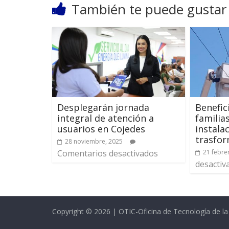
También te puede gustar
Desplegarán jornada
Benefic
integral de atención a
familia
usuarios en Cojedes
instala
trasfo
28 noviembre, 2025
Comentarios desactivados
21 febre
desactiv
Copyright © 2026 | OTIC-Oficina de Tecnología de l