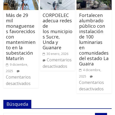
Más de 29
CORPOELEC
Fortalecen
mil
adecua redes
alumbrado
monaguense
de
público con
s favorecidos
los municipio
instalación
con
s Sucre,
de 100
mantenimien
Unda y
luminarias
to en la
Guanare
en
subestación
comunidades
30 enero, 2026
Maturín
del estado La
Comentarios
Guaira
9 diciembre,
desactivados
4 diciembre,
2025
Comentarios
2025
Comentarios
desactivados
desactivados
Búsqueda