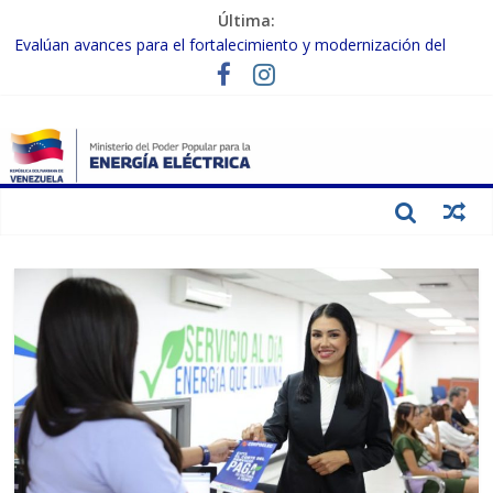
Última:
Evalúan avances para el fortalecimiento y modernización del
SEN
Inspeccionan trabajos de rehabilitación en instalaciones del SEN
en Carabobo
Gobierno Nacional activa plan preventivo para fortalecer el SEN
ante el fenómeno de El Niño
Termocarabobo recupera el 50% de su capacidad de generación
para fortalecer el SEN
Condecoran a trabajadores del sector eléctrico por su heroica
labor tras el doble sismo del 24-J