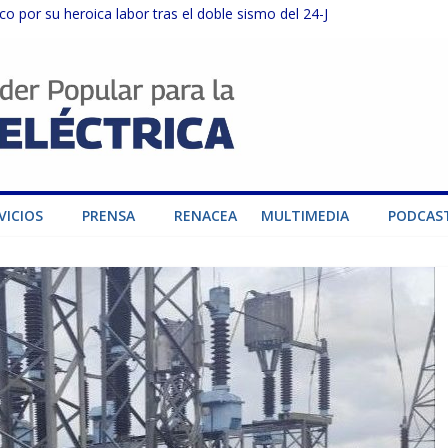
o por su heroica labor tras el doble sismo del 24-J
sector privado para fortalecer el SEN ante el «Súper Niño»
instalaciones del SEN en Carabobo
ra fortalecer el SEN ante el fenómeno de El Niño
dad de generación para fortalecer el SEN
VICIOS
PRENSA
RENACEA
MULTIMEDIA
PODCAS