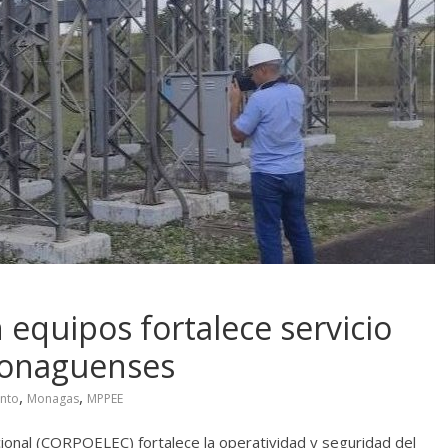
 equipos fortalece servicio
 monaguenses
,
,
nto
Monagas
MPPEE
ional (CORPOELEC) fortalece la operatividad y seguridad del