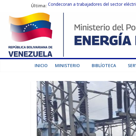
Última:
Condecoran a trabajadores del sector eléctric
Gobierno Nacional coordina acciones con el 
Inspeccionan trabajos de rehabilitación en 
Gobierno Nacional activa plan preventivo pa
Termocarabobo recupera el 50% de su capaci
INICIO
MINISTERIO
BIBLÍOTECA
SER