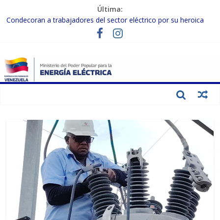
Última:
Condecoran a trabajadores del sector eléctrico por su heroica
labor tras el doble sismo del 24-J
Gobierno Nacional coordina acciones con el sector privado para
fortalecer el SEN ante el «Súper Niño»
Inspeccionan trabajos de rehabilitación en instalaciones del SEN
en Carabobo
Gobierno Nacional activa plan preventivo para fortalecer el SEN
ante el fenómeno de El Niño
Termocarabobo recupera el 50% de su capacidad de generación
para fortalecer el SEN