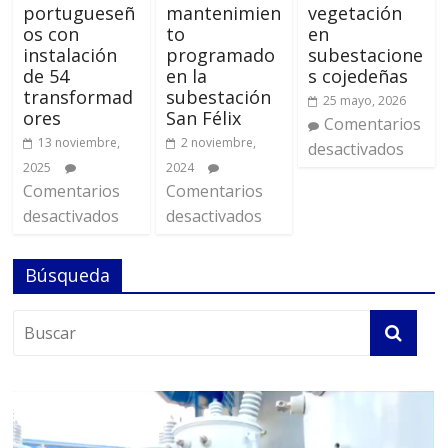
portugueseñ
mantenimien
vegetación
os con
to
en
instalación
programado
subestacione
de 54
en la
s cojedeñas
transformad
subestación
25 mayo, 2026
ores
San Félix
Comentarios
13 noviembre,
2 noviembre,
desactivados
2025
2024
Comentarios
Comentarios
desactivados
desactivados
Búsqueda