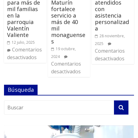
para más de
Maturín
atendidos
mil familias
fortalece
con
en la
servicio a
asistencia
parroquia
más de 40
personalizad
Valentín
mil
a
Valiente
monaguense
28 noviembre,
s
12 julio, 2025
2025
Comentarios
19 octubre,
Comentarios
desactivados
2024
desactivados
Comentarios
desactivados
Búsqueda