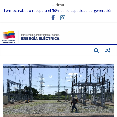
Última:
Termocarabobo recupera el 50% de su capacidad de generación
para fortalecer el SEN
MPPEE avanza en la recuperación de infraestructuras eléctricas
afectadas por los sismos
Gobierno Nacional coordina acciones con el sector privado para
fortalecer el SEN ante el «Súper Niño»
Inspeccionan trabajos de rehabilitación en instalaciones del SEN
en Carabobo
Gobierno Nacional activa plan preventivo para fortalecer el SEN
ante el fenómeno de El Niño