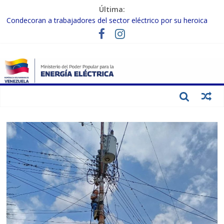
Última:
Condecoran a trabajadores del sector eléctrico por su heroica
labor tras el doble sismo del 24-J
Gobierno Nacional coordina acciones con el sector privado para
fortalecer el SEN ante el «Súper Niño»
Inspeccionan trabajos de rehabilitación en instalaciones del SEN
en Carabobo
Gobierno Nacional activa plan preventivo para fortalecer el SEN
ante el fenómeno de El Niño
Termocarabobo recupera el 50% de su capacidad de generación
para fortalecer el SEN