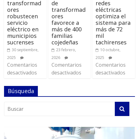
transformad
de
redes
ores
transformad
eléctricas
robustecen
ores
optimiza el
servicio
favorece a
sistema para
eléctrico en
más de 400
más de 72
municipios
familias
mil
sucrenses
cojedeñas
tachirenses
30 septiembre,
23 febrero,
10 octubre,
2025
2026
2025
Comentarios
Comentarios
Comentarios
desactivados
desactivados
desactivados
Búsqueda