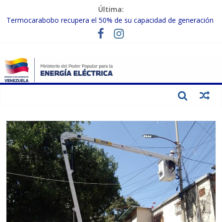
Última:
Termocarabobo recupera el 50% de su capacidad de generación
para fortalecer el SEN
MPPEE avanza en la recuperación de infraestructuras eléctricas
afectadas por los sismos
Gobierno Nacional coordina acciones con el sector privado para
fortalecer el SEN ante el «Súper Niño»
Inspeccionan trabajos de rehabilitación en instalaciones del SEN
en Carabobo
Gobierno Nacional activa plan preventivo para fortalecer el SEN
ante el fenómeno de El Niño