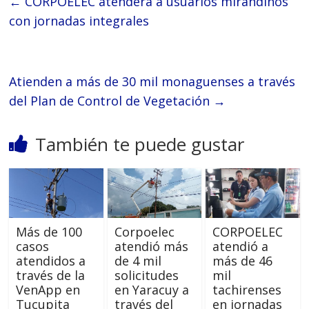
←
CORPOELEC atenderá a usuarios mirandinos
con jornadas integrales
Atienden a más de 30 mil monaguenses a través
del Plan de Control de Vegetación
→
También te puede gustar
Más de 100
Corpoelec
CORPOELEC
casos
atendió más
atendió a
atendidos a
de 4 mil
más de 46
través de la
solicitudes
mil
VenApp en
en Yaracuy a
tachirenses
Tucupita
través del
en jornadas