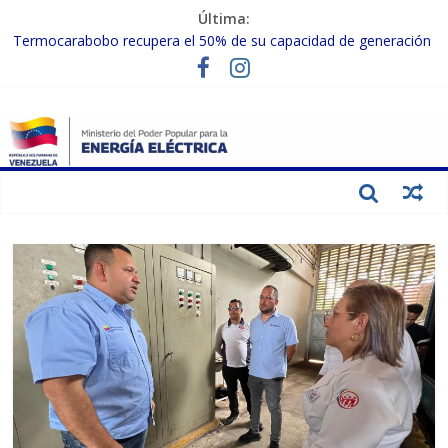
Última:
Termocarabobo recupera el 50% de su capacidad de generación
para fortalecer el SEN
MPPEE avanza en la recuperación de infraestructuras eléctricas
afectadas por los sismos
Gobierno Nacional coordina acciones con el sector privado para
fortalecer el SEN ante el «Súper Niño»
Inspeccionan trabajos de rehabilitación en instalaciones del SEN
en Carabobo
Gobierno Nacional activa plan preventivo para fortalecer el SEN
ante el fenómeno de El Niño