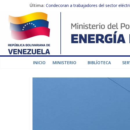
Última:
Condecoran a trabajadores del sector eléctric
Gobierno Nacional coordina acciones con el 
Inspeccionan trabajos de rehabilitación en 
Gobierno Nacional activa plan preventivo pa
Termocarabobo recupera el 50% de su capaci
INICIO
MINISTERIO
BIBLÍOTECA
SER