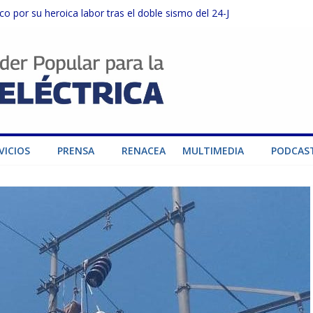
o por su heroica labor tras el doble sismo del 24-J
sector privado para fortalecer el SEN ante el «Súper Niño»
instalaciones del SEN en Carabobo
ra fortalecer el SEN ante el fenómeno de El Niño
dad de generación para fortalecer el SEN
VICIOS
PRENSA
RENACEA
MULTIMEDIA
PODCAS