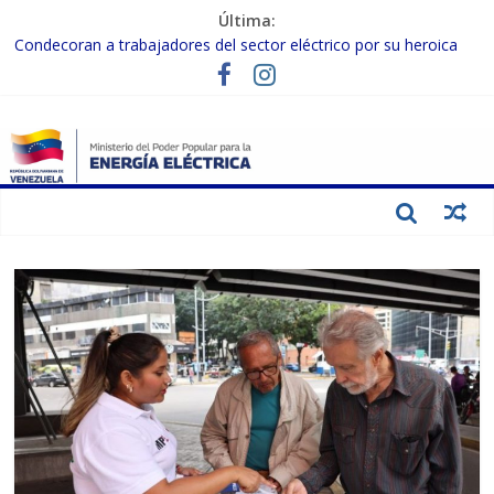
Última:
Condecoran a trabajadores del sector eléctrico por su heroica
labor tras el doble sismo del 24-J
Gobierno Nacional coordina acciones con el sector privado para
fortalecer el SEN ante el «Súper Niño»
Inspeccionan trabajos de rehabilitación en instalaciones del SEN
en Carabobo
Gobierno Nacional activa plan preventivo para fortalecer el SEN
ante el fenómeno de El Niño
Termocarabobo recupera el 50% de su capacidad de generación
para fortalecer el SEN