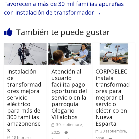
Favorecen a más de 30 mil familias apureñas
con instalación de transformador
→
También te puede gustar
Instalación
Atención al
CORPOELEC
de
usuario
instala
transformad
facilita pago
transformad
ores mejora
oportuno del
ores para
servicio
servicio en la
mejorar el
eléctrico
parroquia
servicio
para más de
Olegario
eléctrico en
300 familias
Villalobos
Nueva
amazonense
Esparta
30 septiembre,
s
30 septiembre,
2025
18 febrero,
2025