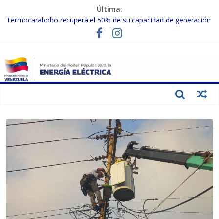
Última:
Termocarabobo recupera el 50% de su capacidad de generación
para fortalecer el SEN
MPPEE avanza en la recuperación de infraestructuras eléctricas
afectadas por los sismos
Gobierno Nacional coordina acciones con el sector privado para
fortalecer el SEN ante el «Súper Niño»
Inspeccionan trabajos de rehabilitación en instalaciones del SEN
en Carabobo
Gobierno Nacional activa plan preventivo para fortalecer el SEN
ante el fenómeno de El Niño