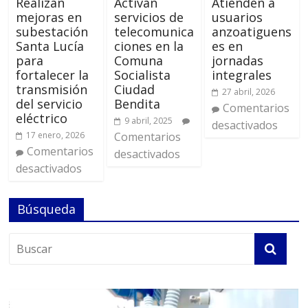
Realizan
Activan
Atienden a
mejoras en
servicios de
usuarios
subestación
telecomunica
anzoatiguens
Santa Lucía
ciones en la
es en
para
Comuna
jornadas
fortalecer la
Socialista
integrales
transmisión
Ciudad
27 abril, 2026
del servicio
Bendita
Comentarios
eléctrico
9 abril, 2025
desactivados
17 enero, 2026
Comentarios
Comentarios
desactivados
desactivados
Búsqueda