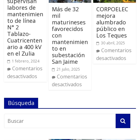
supervisan
labores de
Más de 32
CORPOELEC
mantenimien
mil
mejora
to de línea
maturineses
alumbrado
N° 2
favorecidos
público en
Tablazo-
con
Los Teques
Cuatricenten
mantenimien
30 abril, 2025
ario a 400 kV
to en
Comentarios
en el Zulia
subestación
desactivados
San Jaime
1 febrero, 2024
Comentarios
21 julio, 2025
desactivados
Comentarios
desactivados
Búsqueda