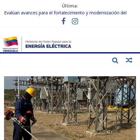
Última:
Evalúan avances para el fortalecimiento y modernización del
SEN
Inspeccionan trabajos de rehabilitación en instalaciones del SEN
en Carabobo
Gobierno Nacional activa plan preventivo para fortalecer el SEN
ante el fenómeno de El Niño
Termocarabobo recupera el 50% de su capacidad de generación
para fortalecer el SEN
Condecoran a trabajadores del sector eléctrico por su heroica
labor tras el doble sismo del 24-J