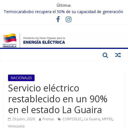
Última:
Termocarabobo recupera el 50% de su capacidad de generación
para fortalecer el SEN
MPPEE avanza en la recuperación de infraestructuras eléctricas
afectadas por los sismos
Gobierno Nacional coordina acciones con el sector privado para
fortalecer el SEN ante el «Súper Niño»
Inspeccionan trabajos de rehabilitación en instalaciones del SEN
en Carabobo
Gobierno Nacional activa plan preventivo para fortalecer el SEN
ante el fenómeno de El Niño
NACIONALES
Servicio eléctrico
restablecido en un 90%
en el estado La Guaira
,
,
,
29 junio, 2026
Prensa
CORPOELEC
La Guaira
MPPEE
Venezuela