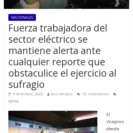
NACIONALES
Fuerza trabajadora del
sector eléctrico se
mantiene alerta ante
cualquier reporte que
obstaculice el ejercicio al
sufragio
6 diciembre, 2020
kris carrasco
55 comentarios
MPPEE
El
Vicepres
idente