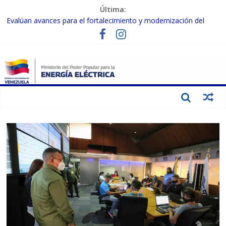
Última:
Evalúan avances para el fortalecimiento y modernización del
SEN
Inspeccionan trabajos de rehabilitación en instalaciones del SEN
en Carabobo
Gobierno Nacional activa plan preventivo para fortalecer el SEN
ante el fenómeno de El Niño
Termocarabobo recupera el 50% de su capacidad de generación
para fortalecer el SEN
Condecoran a trabajadores del sector eléctrico por su heroica
labor tras el doble sismo del 24-J