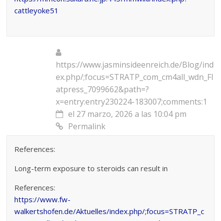
cattleyoke51
https://www.jasminsideenreich.de/Blog/ind
ex.php/;focus=STRATP_com_cm4all_wdn_Fl
atpress_7099662&path=?
x=entry:entry230224-183007;comments:1
el 27 marzo, 2026 a las 10:04 pm
Permalink
References:
Long-term exposure to steroids can result in
References:
https://www.fw-
walkertshofen.de/Aktuelles/index.php/;focus=STRATP_c