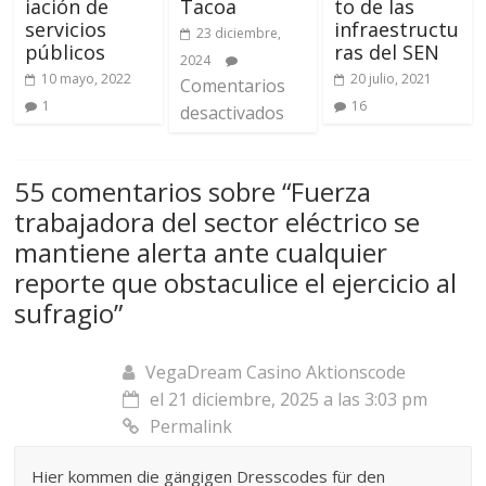
iación de
Tacoa
to de las
servicios
infraestructu
23 diciembre,
públicos
ras del SEN
2024
10 mayo, 2022
20 julio, 2021
Comentarios
1
16
desactivados
55 comentarios sobre “
Fuerza
trabajadora del sector eléctrico se
mantiene alerta ante cualquier
reporte que obstaculice el ejercicio al
sufragio
”
VegaDream Casino Aktionscode
el 21 diciembre, 2025 a las 3:03 pm
Permalink
Hier kommen die gängigen Dresscodes für den