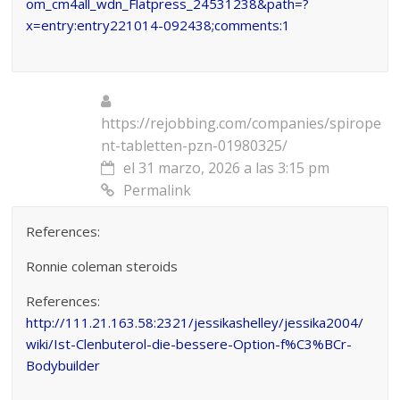
om_cm4all_wdn_Flatpress_24531238&path=?
x=entry:entry221014-092438;comments:1
https://rejobbing.com/companies/spirope
nt-tabletten-pzn-01980325/
el 31 marzo, 2026 a las 3:15 pm
Permalink
References:
Ronnie coleman steroids
References:
http://111.21.163.58:2321/jessikashelley/jessika2004/
wiki/Ist-Clenbuterol-die-bessere-Option-f%C3%BCr-
Bodybuilder