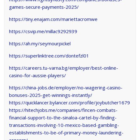
games-secure-payments-2025/
https://tiny.enajam.com/mariettacromwe
https://csvip.me/millac9292939
https://ah.my/seymourpickel
https://superlinktree.com/dontefzl01
https://careers.tu-varna.bg/employer/best-online-
casino-for-aussie-players/
https://china-jobs.de/employer/no-wagering-casino-
bonuses-2025-get-winnings-instantly/
https://quicklancer.bylancer.com/profile/joybutcher1679
https://hitechjobs.me/companies/fincen-combats-
financial-support-to-the-sinaloa-cartel-by-finding-
transactions-involving-10-mexico-based-gambling-
establishments-to-be-of-primary-money-laundering-
concern/