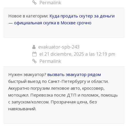
Permalink
Новое в категории:
Куда продать скутер за деньги
— официальная скупка в Москве срочно
evakuator-spb-243
el 21 diciembre, 2025 a las 12:19 pm
Permalink
Нужен эвакуатор?
вызвать эвакуатор рядом
быстрый выезд по Санкт-Петербургу и области.
Аккуратно погрузим легковое авто, кроссовер,
мотоцикл. Перевозка после ДТП и поломок, помощь
с запуском/колесом. Прозрачная цена, без
навязываний.