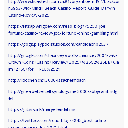
http://www.huastech.com.cn:81/bryantloehr497/blackcoi
n5953/wiki/Mindil-Beach-Casino-Resort-Guide-Darwin-
Casino-Review-2025
https://kitsap.whigdev.com/read-blog/75250_joe-
fortune-casino-review-joe-fortune-online-gambling.html
https://gogs.playpoolstudios.com/candidabnb2637
http://git.cgkc.com/chaunceywoolls/chauncey2004/wiki/
Crown+Coins+Casino+Review+2025+%25C2%25BB+Cla
im+2+SC+for+FREE%2521
http://libochen.cn:13000/issacheimbach
http://gitea.bettercell.synology.me:3000/abbycambridg
e4
https://git.srv.ink/maryellendahms
https://twittecx.com/read-blog/4845_best-online-
casino-reviews-for-2025.html