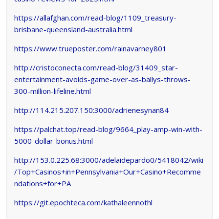
https://allafghan.com/read-blog/1109_treasury-
brisbane-queensland-australia.html
https://www.trueposter.com/rainavarney801
http://cristoconecta.com/read-blog/31409_star-
entertainment-avoids-game-over-as-ballys-throws-
300-million-lifeline.html
http://114.215.207.150:3000/adrienesynan84
https://palchat.top/read-blog/9664_play-amp-win-with-
5000-dollar-bonus.html
http://153.0.225.68:3000/adelaidepardo0/5418042/wiki
/Top+Casinos+in+Pennsylvania+Our+Casino+Recomme
ndations+for+PA
https://git.epochteca.com/kathaleennothl