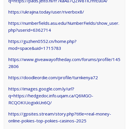
q=https://pads.jeito.nl/rr7kaAu7QZW81iCrnfEu0A/
https://ukrajina.today/user/riverbox8/
https://numberfields.asu.edu/NumberFields/show_user.
php?userid=6362714
https://guzhen0552.cn/home.php?
mod=space&uid=1715783
https://www.giveawayoftheday.com/forums/profile/145
2806
https://doodleordie.com/profile/turnkenya72
https://images.google.com.ly/url?
q=https://hedgedoc.info.uqam.ca/Q6MGO-
RCQOKIUogixkUn6Q/
https://gpsites.stream/story.php?title=real-money-
online-pokies-top-pokies-casinos-2025