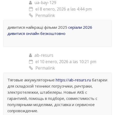
ua-bay-129
el 8 enero, 2026 a las 4:44 pm
Permalink
дивитися найкращі фільми 2025
серіали 2026
дивитися онлайн безкоштовно
ab-resurs
el 10 enero, 2026 a las 10:21 pm
Permalink
Тяговые аккумуляторные
https://ab-resurs.ru
батареи
для складской техники: погрузчики, ричтраки,
электротележки, штабелеры. Новые АКБ с
гарантией, помощь в подборе, совместимость с
популярными моделями, доставка и сервисное
сопровождение.