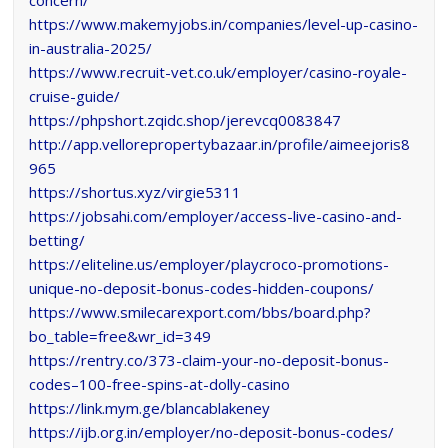
https://www.makemyjobs.in/companies/level-up-casino-
in-australia-2025/
https://www.recruit-vet.co.uk/employer/casino-royale-
cruise-guide/
https://phpshort.zqidc.shop/jerevcq0083847
http://app.vellorepropertybazaar.in/profile/aimeejoris8
965
https://shortus.xyz/virgie5311
https://jobsahi.com/employer/access-live-casino-and-
betting/
https://eliteline.us/employer/playcroco-promotions-
unique-no-deposit-bonus-codes-hidden-coupons/
https://www.smilecarexport.com/bbs/board.php?
bo_table=free&wr_id=349
https://rentry.co/373-claim-your-no-deposit-bonus-
codes–100-free-spins-at-dolly-casino
https://link.mym.ge/blancablakeney
https://ijb.org.in/employer/no-deposit-bonus-codes/