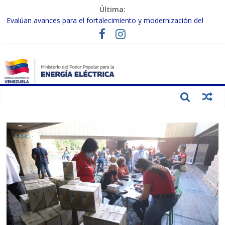
Última:
Evalúan avances para el fortalecimiento y modernización del
SEN
Inspeccionan trabajos de rehabilitación en instalaciones del SEN
en Carabobo
Gobierno Nacional activa plan preventivo para fortalecer el SEN
ante el fenómeno de El Niño
Termocarabobo recupera el 50% de su capacidad de generación
para fortalecer el SEN
Condecoran a trabajadores del sector eléctrico por su heroica
labor tras el doble sismo del 24-J