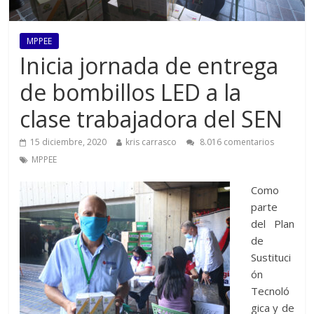
MPPEE
Inicia jornada de entrega
de bombillos LED a la
clase trabajadora del SEN
15 diciembre, 2020
kris carrasco
8.016 comentarios
MPPEE
Como
parte
del Plan
de
Sustituci
ón
Tecnoló
gica y de