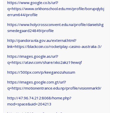
https://www.google.co.ls/url?
q=https://www.orkhonschool.edu.mn/profile/borupqlybj
errum644/profile
https://www.holycrossconvent.edu.na/profile/danielshg
smedegaard24849/profile
http://pandora.nla.gov.au/external.html?
link=https://blackcoin.co/rocketplay-casino-australia-3/
https://images.google.as/url?
q=https://atavi.com/share/xko2akz19ewqf
https://500px.com/p/keeganozuhusum
https://images.google.com.gt/url?
q=https://motionentrance.edu.np/profile/visionmark9/
http://47.96.74.212:8068/home.php?
mod=space&uid=204213