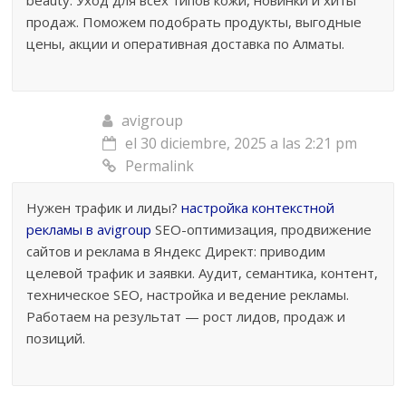
продаж. Поможем подобрать продукты, выгодные
цены, акции и оперативная доставка по Алматы.
avigroup
el 30 diciembre, 2025 a las 2:21 pm
Permalink
Нужен трафик и лиды?
настройка контекстной
рекламы в avigroup
SEO-оптимизация, продвижение
сайтов и реклама в Яндекс Директ: приводим
целевой трафик и заявки. Аудит, семантика, контент,
техническое SEO, настройка и ведение рекламы.
Работаем на результат — рост лидов, продаж и
позиций.