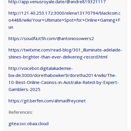
http://app.venusroyale.date/@andre819321117
http://121.40.253.172:3000/elena13170794/blackcoin.c
o4488/wiki/Your+Ultimate+Spot+for+Online+Gaming+F
un
https://soudfa.it5h.com/@antoniosowers2
https://twitxme.com/read-blog/301_illuminate-adelaide-
shines-brighter-than-ever-delivering-record.html
http://voicebot.digitalakademie-
bw.de:3000/dorethabowker9/doretha2014/wiki/The-
10-Best-Online-Casinos-in-Australia-Rated-by-Expert-
Gamblers-2025
https://git.berfen.com/ahmadfreycinet
References:
gitea.svc.obaa.cloud