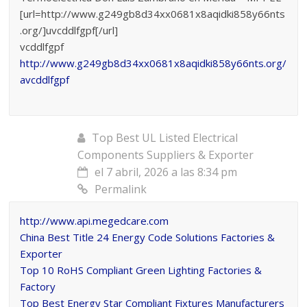
[url=http://www.g249gb8d34xx0681x8aqidki858y66nts
.org/]uvcddlfgpf[/url]
vcddlfgpf
http://www.g249gb8d34xx0681x8aqidki858y66nts.org/
avcddlfgpf
Top Best UL Listed Electrical
Components Suppliers & Exporter
el 7 abril, 2026 a las 8:34 pm
Permalink
http://www.api.megedcare.com
China Best Title 24 Energy Code Solutions Factories &
Exporter
Top 10 RoHS Compliant Green Lighting Factories &
Factory
Top Best Energy Star Compliant Fixtures Manufacturers