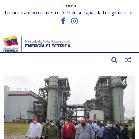
Última:
Gobierno Nacional activa plan preventivo para fortalecer el SEN
ante el fenómeno de El Niño
Termocarabobo recupera el 50% de su capacidad de generación
para fortalecer el SEN
MPPEE avanza en la recuperación de infraestructuras eléctricas
afectadas por los sismos
Gobierno Nacional coordina acciones con el sector privado para
fortalecer el SEN ante el «Súper Niño»
Inspeccionan trabajos de rehabilitación en instalaciones del SEN
en Carabobo