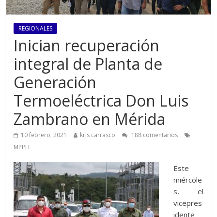
REGIONALES
Inician recuperación
integral de Planta de
Generación
Termoeléctrica Don Luis
Zambrano en Mérida
10 febrero, 2021
kris carrasco
188 comentarios
MPPEE
Este
miércole
s, el
vicepres
idente