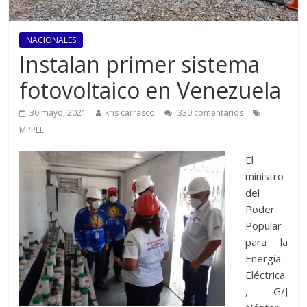
NACIONALES
Instalan primer sistema
fotovoltaico en Venezuela
30 mayo, 2021
kris carrasco
330 comentarios
MPPEE
El
ministro
del
Poder
Popular
para la
Energía
Eléctrica
, G/J