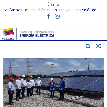
Última:
Evalúan avances para el fortalecimiento y modernización del
SEN
Inspeccionan trabajos de rehabilitación en instalaciones del SEN
en Carabobo
Gobierno Nacional activa plan preventivo para fortalecer el SEN
ante el fenómeno de El Niño
Termocarabobo recupera el 50% de su capacidad de generación
para fortalecer el SEN
Condecoran a trabajadores del sector eléctrico por su heroica
labor tras el doble sismo del 24-J