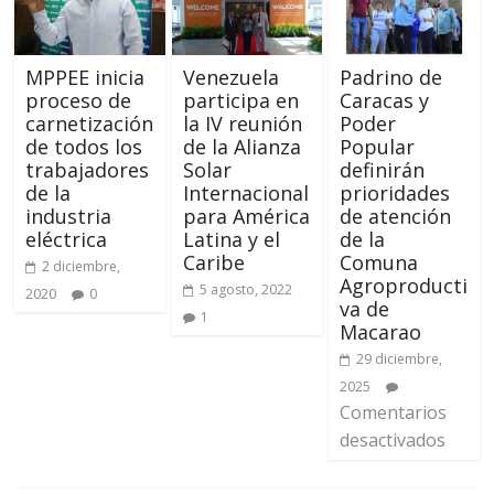
MPPEE inicia
Venezuela
Padrino de
proceso de
participa en
Caracas y
carnetización
la IV reunión
Poder
de todos los
de la Alianza
Popular
trabajadores
Solar
definirán
de la
Internacional
prioridades
industria
para América
de atención
eléctrica
Latina y el
de la
Caribe
Comuna
2 diciembre,
Agroproducti
5 agosto, 2022
2020
0
va de
1
Macarao
29 diciembre,
2025
Comentarios
desactivados