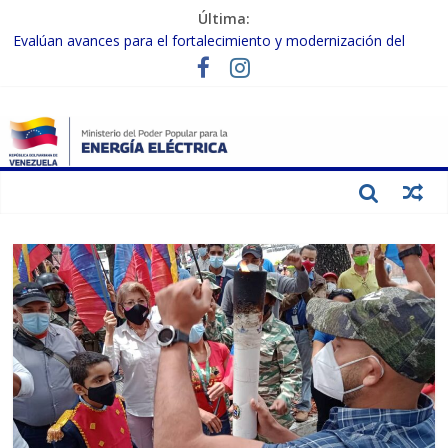
Última:
Evalúan avances para el fortalecimiento y modernización del
SEN
Inspeccionan trabajos de rehabilitación en instalaciones del SEN
en Carabobo
Gobierno Nacional activa plan preventivo para fortalecer el SEN
ante el fenómeno de El Niño
Termocarabobo recupera el 50% de su capacidad de generación
para fortalecer el SEN
Condecoran a trabajadores del sector eléctrico por su heroica
labor tras el doble sismo del 24-J