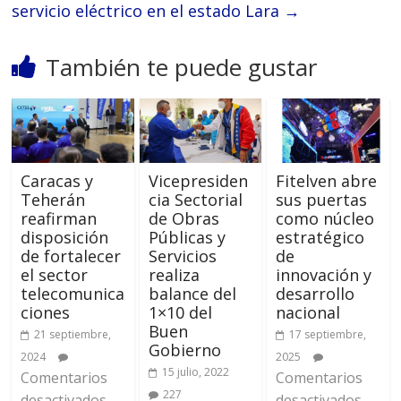
servicio eléctrico en el estado Lara
→
También te puede gustar
Caracas y
Vicepresiden
Fitelven abre
Teherán
cia Sectorial
sus puertas
reafirman
de Obras
como núcleo
disposición
Públicas y
estratégico
de fortalecer
Servicios
de
el sector
realiza
innovación y
telecomunica
balance del
desarrollo
ciones
1×10 del
nacional
Buen
21 septiembre,
17 septiembre,
Gobierno
2024
2025
15 julio, 2022
Comentarios
Comentarios
227
desactivados
desactivados