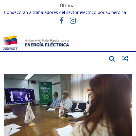
Última:
Condecoran a trabajadores del sector eléctrico por su heroica
labor tras el doble sismo del 24-J
Gobierno Nacional coordina acciones con el sector privado para
fortalecer el SEN ante el «Súper Niño»
Inspeccionan trabajos de rehabilitación en instalaciones del SEN
en Carabobo
Gobierno Nacional activa plan preventivo para fortalecer el SEN
ante el fenómeno de El Niño
Termocarabobo recupera el 50% de su capacidad de generación
para fortalecer el SEN