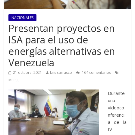
NACIONALES
Presentan proyectos en
ISA para el uso de
energías alternativas en
Venezuela
21 octubre, 2021
kris carrasco
164 comentarios
MPPEE
Durante
una
videoco
nferenci
a de la
IV