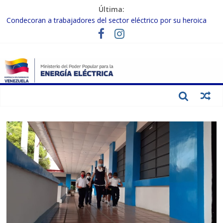
Última:
Condecoran a trabajadores del sector eléctrico por su heroica
labor tras el doble sismo del 24-J
Gobierno Nacional coordina acciones con el sector privado para
fortalecer el SEN ante el «Súper Niño»
Inspeccionan trabajos de rehabilitación en instalaciones del SEN
en Carabobo
Gobierno Nacional activa plan preventivo para fortalecer el SEN
ante el fenómeno de El Niño
Termocarabobo recupera el 50% de su capacidad de generación
para fortalecer el SEN