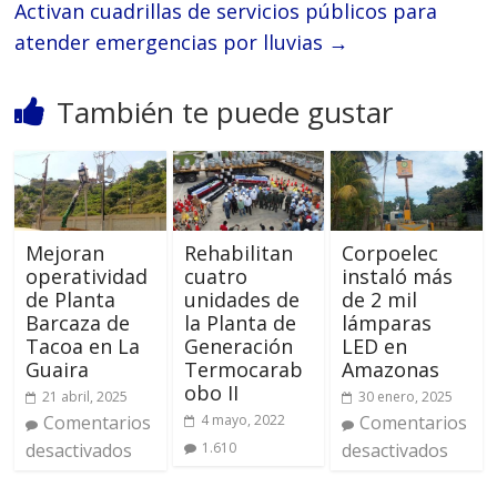
Activan cuadrillas de servicios públicos para
atender emergencias por lluvias
→
También te puede gustar
Mejoran
Rehabilitan
Corpoelec
operatividad
cuatro
instaló más
de Planta
unidades de
de 2 mil
Barcaza de
la Planta de
lámparas
Tacoa en La
Generación
LED en
Guaira
Termocarab
Amazonas
obo II
21 abril, 2025
30 enero, 2025
Comentarios
4 mayo, 2022
Comentarios
desactivados
1.610
desactivados