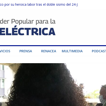
o por su heroica labor tras el doble sismo del 24-J
sector privado para fortalecer el SEN ante el «Súper Niño»
instalaciones del SEN en Carabobo
ra fortalecer el SEN ante el fenómeno de El Niño
dad de generación para fortalecer el SEN
VICIOS
PRENSA
RENACEA
MULTIMEDIA
PODCAS