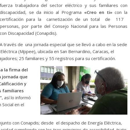
fuerza trabajadora del sector eléctrico y sus familiares con
discapacidad, se da inicio al Programa
«Creo en ti»
con la
certificación para la carnetización de un total de 117
personas, por parte del Consejo Nacional para las Personas
con Discapacidad (Conapdis).
A través de una jornada especial que se llevó a cabo en la sede
 Eléctrica (Mppee), ubicada en San Bernardino, Caracas, el
adores; 25 familiares y 55 registros para su certificación.
 la firma del
na jornada que
alificación y
s familiares
”
, así lo informó
n Social en el
njunto con Conapdis; desde el despacho de Energía Eléctrica,
acidad cumpliendo con los tres principios de accesibilidad, trato