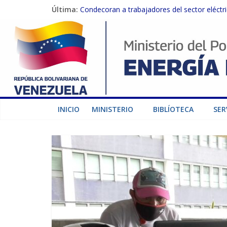
Última:
Condecoran a trabajadores del sector eléctric
Gobierno Nacional coordina acciones con el 
Inspeccionan trabajos de rehabilitación en 
Gobierno Nacional activa plan preventivo pa
Termocarabobo recupera el 50% de su capaci
INICIO
MINISTERIO
BIBLÍOTECA
SER