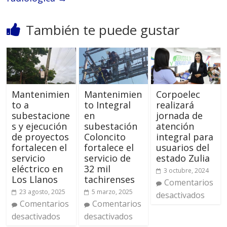
También te puede gustar
Mantenimien
Mantenimien
Corpoelec
to a
to Integral
realizará
subestacione
en
jornada de
s y ejecución
subestación
atención
de proyectos
Coloncito
integral para
fortalecen el
fortalece el
usuarios del
servicio
servicio de
estado Zulia
eléctrico en
32 mil
3 octubre, 2024
Los Llanos
tachirenses
Comentarios
23 agosto, 2025
5 marzo, 2025
desactivados
Comentarios
Comentarios
desactivados
desactivados