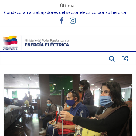
Última:
Termocarabobo recupera el 50% de su capacidad de generación
para fortalecer el SEN
Condecoran a trabajadores del sector eléctrico por su heroica
labor tras el doble sismo del 24-J
Gobierno Nacional coordina acciones con el sector privado para
fortalecer el SEN ante el «Súper Niño»
Inspeccionan trabajos de rehabilitación en instalaciones del SEN
en Carabobo
Gobierno Nacional activa plan preventivo para fortalecer el SEN
ante el fenómeno de El Niño