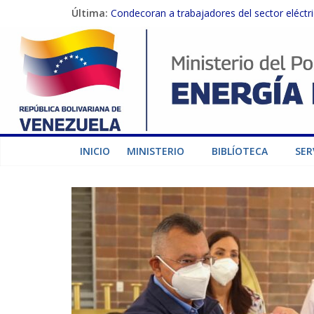
Termocarabobo recupera el 50% de su capaci
Última:
Condecoran a trabajadores del sector eléctric
Gobierno Nacional coordina acciones con el 
Inspeccionan trabajos de rehabilitación en 
Gobierno Nacional activa plan preventivo pa
INICIO
MINISTERIO
BIBLÍOTECA
SER