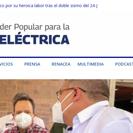
dad de generación para fortalecer el SEN
o por su heroica labor tras el doble sismo del 24-J
sector privado para fortalecer el SEN ante el «Súper Niño»
instalaciones del SEN en Carabobo
ra fortalecer el SEN ante el fenómeno de El Niño
VICIOS
PRENSA
RENACEA
MULTIMEDIA
PODCAS