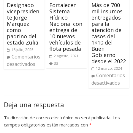
Designado
Fortalecen
Más de 700
vicepresiden
Sistema
mil insumos
te Jorge
Hídrico
entregados
Márquez
Nacional con
para la
como
entrega de
atención de
padrino del
10 nuevos
casos del
estado Zulia
vehículos de
1×10 del
flota pesada
Buen
16 julio, 2025
Gobierno
Comentarios
2 agosto, 2021
desde el 2022
desactivados
33
12 marzo, 2024
Comentarios
desactivados
Deja una respuesta
Tu dirección de correo electrónico no será publicada.
Los
campos obligatorios están marcados con
*