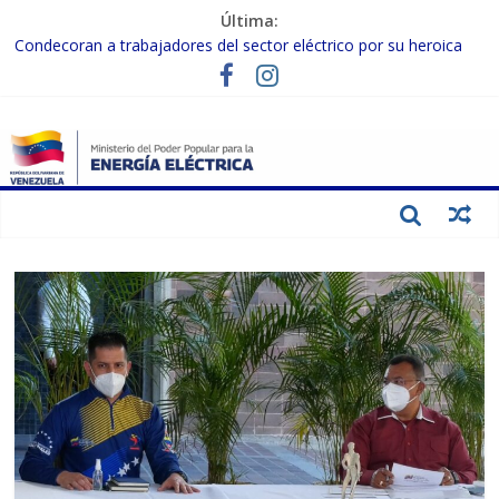
Última:
Condecoran a trabajadores del sector eléctrico por su heroica
labor tras el doble sismo del 24-J
Gobierno Nacional coordina acciones con el sector privado para
fortalecer el SEN ante el «Súper Niño»
Inspeccionan trabajos de rehabilitación en instalaciones del SEN
en Carabobo
Gobierno Nacional activa plan preventivo para fortalecer el SEN
ante el fenómeno de El Niño
Termocarabobo recupera el 50% de su capacidad de generación
para fortalecer el SEN