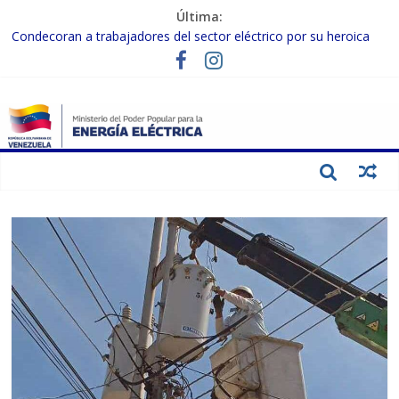
Última:
Termocarabobo recupera el 50% de su capacidad de generación
para fortalecer el SEN
Condecoran a trabajadores del sector eléctrico por su heroica
labor tras el doble sismo del 24-J
Gobierno Nacional coordina acciones con el sector privado para
fortalecer el SEN ante el «Súper Niño»
Inspeccionan trabajos de rehabilitación en instalaciones del SEN
en Carabobo
Gobierno Nacional activa plan preventivo para fortalecer el SEN
ante el fenómeno de El Niño