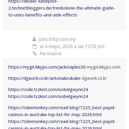
https://decker-lundqvist-
2.technetbloggers.de/trenbolone-the-ultimate-guide-
to-uses-benefits-and-side-effects
jobs.khtp.com.my
el 4 mayo, 2026 a las 12:50 pm
Permalink
https://mygit.kikyps.com/jackstaples36
mygit.kikyps.com
https://dgwork.co.kr/antoniabrubake
dgwork.co.kr
https://code.tczkiot.com/isobelgwynn24
https://code.tczkiot.com/isobelgwynn24
https://tokemonkey.com/read-blog/7225_best-payid-
casinos-in-australia-top-list-for-may-2026.html
https://tokemonkey.com/read-blog/7225_best-payid-
casinos-in-australia-top-list-for-may-2026.html