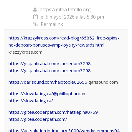
https://gitea.fefello.org
el 5 mayo, 2026 a las 5:30 pm
Permalink
https://krazzykross.com/read-blog/65852_free-spins-
no-deposit-bonuses-amp-loyalty-rewards.html
krazzykross.com
https://git.janhrabal.com/carriedom3298
https://git.janhrabal.com/carriedom3298
https://qarisound.com/haiotoole62656
qarisound.com
https://slowdating.ca/@phillippburban
https://slowdating.ca/
https://gitea.coderpath.com/hattiepina0759
https://gitea.coderpath.com/
https://actsolution.iptime.org:3000/wendysemmens04