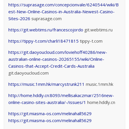
https://suprasage.com/concepcionvale/6240544/wiki/B
est-New-Online-Casinos-in-Australia-Newest-Casino-
Sites-2026
suprasage.com
https://git.webtims.ru/francescojordo
git.webtims.ru
https://tippy-t.com/charli18471815
tippy-t.com
https://git.daoyoucloud.com/loviehoff40286/new-
australian-online-casinos-20265155/wiki/Online-
Casinos-that-Accept-Credit-Cards-Australia
git.daoyoucloud.com
https://music.1mm.hk/marcystrunk211
music.1mm.hk
http://home.hddly.cn:8093/mellisakaczmar/2516new-
online-casino-sites-australia/-/issues/1
home.hddly.cn
https://git.miasma-os.com/melinahall5629
https://git.miasma-os.com/melinahall5629