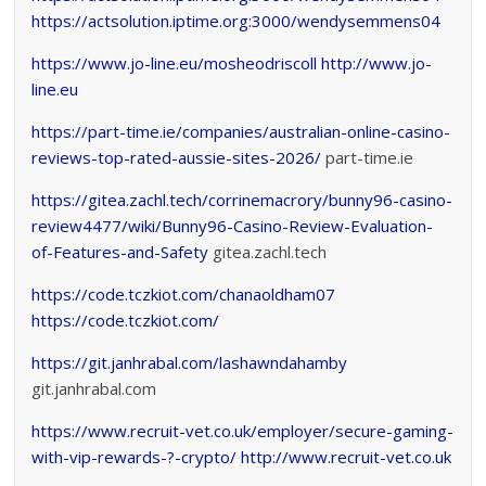
https://actsolution.iptime.org:3000/wendysemmens04
https://www.jo-line.eu/mosheodriscoll
http://www.jo-
line.eu
https://part-time.ie/companies/australian-online-casino-
reviews-top-rated-aussie-sites-2026/
part-time.ie
https://gitea.zachl.tech/corrinemacrory/bunny96-casino-
review4477/wiki/Bunny96-Casino-Review-Evaluation-
of-Features-and-Safety
gitea.zachl.tech
https://code.tczkiot.com/chanaoldham07
https://code.tczkiot.com/
https://git.janhrabal.com/lashawndahamby
git.janhrabal.com
https://www.recruit-vet.co.uk/employer/secure-gaming-
with-vip-rewards-?-crypto/
http://www.recruit-vet.co.uk