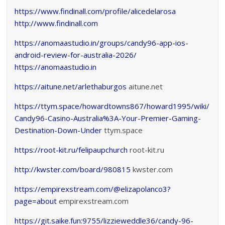
https://www.findinall.com/profile/alicedelarosa
http://www.findinall.com
https://anomaastudio.in/groups/candy96-app-ios-
android-review-for-australia-2026/
https://anomaastudio.in
https://aitune.net/arlethaburgos
aitune.net
https://ttym.space/howardtowns867/howard1995/wiki/
Candy96-Casino-Australia%3A-Your-Premier-Gaming-
Destination-Down-Under
ttym.space
https://root-kit.ru/felipaupchurch
root-kit.ru
http://kwster.com/board/980815
kwster.com
https://empirexstream.com/@elizapolanco3?
page=about
empirexstream.com
https://git.saike.fun:9755/lizzieweddle36/candy-96-