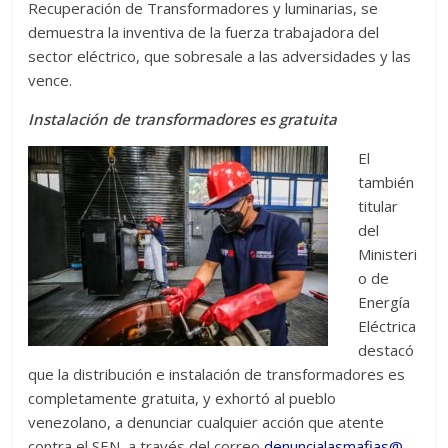
Recuperación de Transformadores y luminarias, se
demuestra la inventiva de la fuerza trabajadora del
sector eléctrico, que sobresale a las adversidades y las
vence.
Instalación de transformadores es gratuita
El
también
titular
del
Ministeri
o de
Energía
Eléctrica
destacó
que la distribución e instalación de transformadores es
completamente gratuita, y exhortó al pueblo
venezolano, a denunciar cualquier acción que atente
contra el SEN, a través del correo
denuncialasmafias@