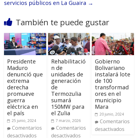
servicios públicos en La Guaira
→
También te puede gustar
Presidente
Rehabilitació
Gobierno
Maduro
n de
Bolivariano
denunció que
unidades de
instalará lote
extrema
generación
de 100
derecha
de
transformad
promueve
Termozulia
ores en el
guerra
sumará
municipio
eléctrica en
150MW para
Mara
el país
el Zulia
20 junio, 2024
25 junio, 2024
7 marzo, 2026
Comentarios
Comentarios
Comentarios
desactivados
desactivados
desactivados