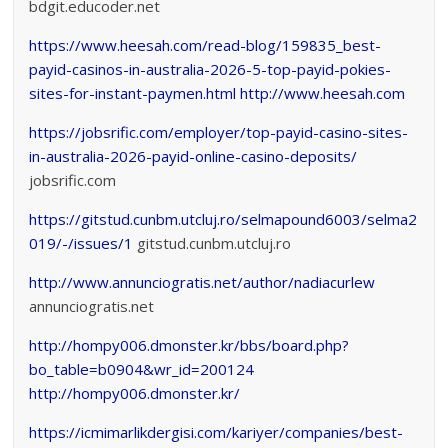
bdgit.educoder.net
https://www.heesah.com/read-blog/159835_best-
payid-casinos-in-australia-2026-5-top-payid-pokies-
sites-for-instant-paymen.html
http://www.heesah.com
https://jobsrific.com/employer/top-payid-casino-sites-
in-australia-2026-payid-online-casino-deposits/
jobsrific.com
https://gitstud.cunbm.utcluj.ro/selmapound6003/selma2
019/-/issues/1
gitstud.cunbm.utcluj.ro
http://www.annunciogratis.net/author/nadiacurlew
annunciogratis.net
http://hompy006.dmonster.kr/bbs/board.php?
bo_table=b0904&wr_id=200124
http://hompy006.dmonster.kr/
https://icmimarlikdergisi.com/kariyer/companies/best-