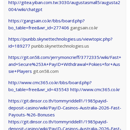
http://gitea.yiban.com.tw:3030/augustasmall5/augusta2
004/wiki/chatgpt
https://gangsain.co.kr/bbs/board.php?
bo_table=free&wr_id=277406
gangsain.co.kr
https://punbb.skynettechnologies.us/viewtopic.php?
id=189277
punbb.skynettechnologies.us
https://git.on58.com/jerrymoncrieff/3772335/wiki/Fast+
and+Secure%253A+PayID+Withdrawal+Pokies+for+Aus
sie+Players
git.on58.com
http://www.cmc365.co.kr/bbs/board.php?
bo_table=free&wr_id=435543
http://www.cmc365.co.kr
https://git.dinsor.co.th/tommyriddell1/1985payid-
deposit-casino/wiki/PayID-Casinos-Australia-2026-Fast-
Payouts-%26-Bonuses
https://git.dinsor.co.th/tommyriddell1/1985payid-
deposit-casino/wiki/PayID-Casinos-Australia-2026-Fast-