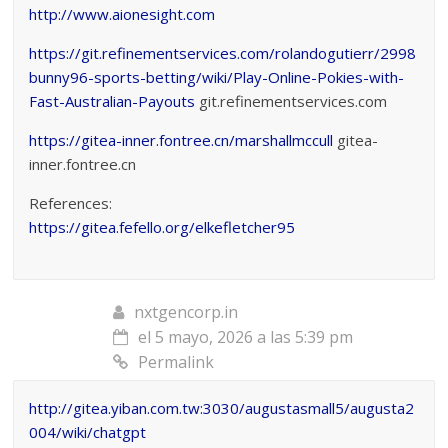
http://www.aionesight.com
https://git.refinementservices.com/rolandogutierr/2998
bunny96-sports-betting/wiki/Play-Online-Pokies-with-
Fast-Australian-Payouts
git.refinementservices.com
https://gitea-inner.fontree.cn/marshallmccull
gitea-
inner.fontree.cn
References:
https://gitea.fefello.org/elkefletcher95
nxtgencorp.in
el 5 mayo, 2026 a las 5:39 pm
Permalink
http://gitea.yiban.com.tw:3030/augustasmall5/augusta2
004/wiki/chatgpt