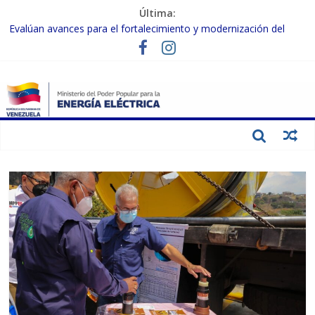
Última:
Condecoran a trabajadores del sector eléctrico por su heroica
labor tras el doble sismo del 24-J
Evalúan avances para el fortalecimiento y modernización del
SEN
Inspeccionan trabajos de rehabilitación en instalaciones del SEN
en Carabobo
Gobierno Nacional activa plan preventivo para fortalecer el SEN
ante el fenómeno de El Niño
Termocarabobo recupera el 50% de su capacidad de generación
para fortalecer el SEN