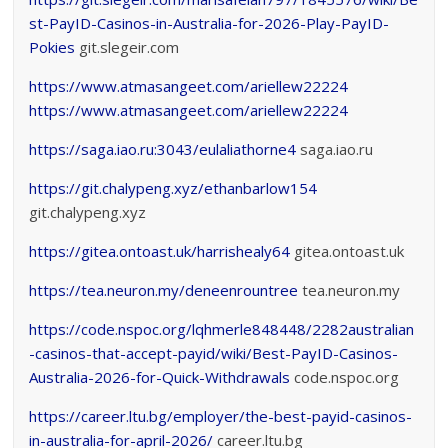
st-PayID-Casinos-in-Australia-for-2026-Play-PayID-
Pokies
git.slegeir.com
https://www.atmasangeet.com/ariellew22224
https://www.atmasangeet.com/ariellew22224
https://saga.iao.ru:3043/eulaliathorne4
saga.iao.ru
https://git.chalypeng.xyz/ethanbarlow154
git.chalypeng.xyz
https://gitea.ontoast.uk/harrishealy64
gitea.ontoast.uk
https://tea.neuron.my/deneenrountree
tea.neuron.my
https://code.nspoc.org/lqhmerle848448/2282australian
-casinos-that-accept-payid/wiki/Best-PayID-Casinos-
Australia-2026-for-Quick-Withdrawals
code.nspoc.org
https://career.ltu.bg/employer/the-best-payid-casinos-
in-australia-for-april-2026/
career.ltu.bg