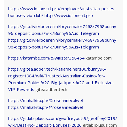
https://www.iqconsult.pro/employer/australian-pokies-
bonuses-vip-club/
http://www.iqconsult.pro
https://git.olivierboeren.nl/brycemaier7468/7968bunny
96-deposit-bonus/wiki/Bunny96Aus-Telegram
https://git.olivierboeren.nl/brycemaier7468/7968bunny
96-deposit-bonus/wiki/Bunny96Aus-Telegram
https://katambe.com/@wiustar358454
katambe.com
https://gitea.adber.tech/katiameiners00/bunny96-
register1984/wiki/Trusted-Australian-Casino-for-
Premium-Pokies%2C-Big-Jackpots%2C-and-Exclusive-
VIP-Rewards
gitea.adber.tech
https://mahalkita.ph/@roseannecalwel
https://mahalkita.ph/@roseannecalwel
https://gitlab.iplusus.com/geoffreybutt9/geoffrey2019/
wiki/Best-No-Deposit-Bonuses-2026
gitlab.iplusus.com