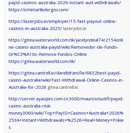
payid-casinos-australia-2026-instant-aud-withdrawals/
https://icmimarlikdergisi.com/
https://lazerjobs.in/employer/15-fast-payout-online-
casinos-in-australia-2025/
lazerjobs.in
https://gitea.waterworld.com.hk/jacelyndeal74/2154onli
ne-casino-australia-payid/wiki/Removedor-de-Fundo-
Gr%C3%A1tis-Remova-Fundos-Online
https://gitea.waterworld.com.hk/
https://gitea.cantrell.io/darelldransfie/6832best-payid-
casino-australia/wiki/Fast-Withdrawal-Online-Casinos-in-
Australia-for-2026
gitea.cantrell.io
http://server.ayaojies.com.cn:3000/mauriciotuckfi/payid-
casino-australia-real-
money3060/wiki/Top+PayID+Casinos+Australia+2026%
253A+Instant+Withdrawals+%2526+Real+Money+Pokie
s