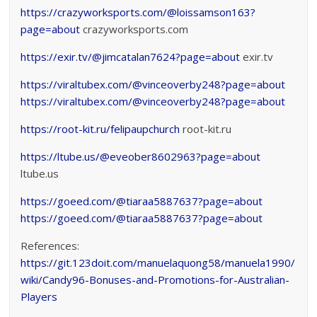
https://crazyworksports.com/@loissamson163?
page=about
crazyworksports.com
https://exir.tv/@jimcatalan7624?page=about
exir.tv
https://viraltubex.com/@vinceoverby248?page=about
https://viraltubex.com/@vinceoverby248?page=about
https://root-kit.ru/felipaupchurch
root-kit.ru
https://ltube.us/@eveober8602963?page=about
ltube.us
https://goeed.com/@tiaraa5887637?page=about
https://goeed.com/@tiaraa5887637?page=about
References:
https://git.123doit.com/manuelaquong58/manuela1990/
wiki/Candy96-Bonuses-and-Promotions-for-Australian-
Players