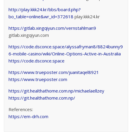
http://play.kkk24.kr/bbs/board.php?
bo_table=online&wr_id=372618
play.kkk24.kr
https://gitlab.xingqiyun.com/vernstahlman9
gitlab.xingqiyun.com
https://code.dsconce.space/alyssafryman8/8824bunny9
6-mobile-casino/wiki/Online-Options-Active-in-Australia
https://code.dsconce.space
https://www.trueposter.com/juanitaqel8921
https://www.trueposter.com
https://git.healthathome.com.np/michaelaellzey
https://git.healthathome.com.np/
References:
https://em-drh.com