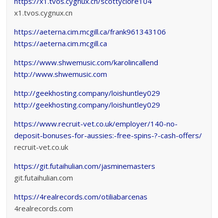
https://x1.tvos.cygnux.cn/scottyclore104
x1.tvos.cygnux.cn
https://aeterna.cim.mcgill.ca/frank961343106
https://aeterna.cim.mcgill.ca
https://www.shwemusic.com/karolincallend
http://www.shwemusic.com
http://geekhosting.company/loishuntley029
http://geekhosting.company/loishuntley029
https://www.recruit-vet.co.uk/employer/140-no-
deposit-bonuses-for-aussies:-free-spins-?-cash-offers/
recruit-vet.co.uk
https://git.futaihulian.com/jasminemasters
git.futaihulian.com
https://4realrecords.com/otiliabarcenas
4realrecords.com