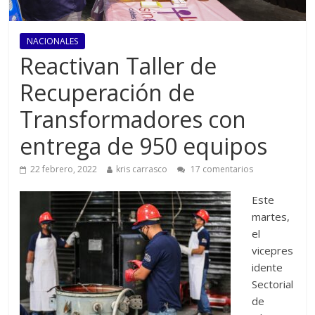
NACIONALES
Reactivan Taller de
Recuperación de
Transformadores con
entrega de 950 equipos
22 febrero, 2022
kris carrasco
17 comentarios
Este
martes,
el
vicepres
idente
Sectorial
de