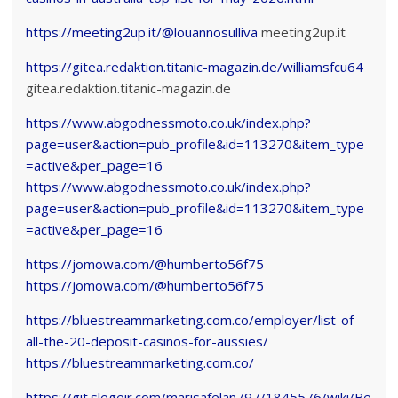
https://meeting2up.it/@louannosulliva
meeting2up.it
https://gitea.redaktion.titanic-magazin.de/williamsfcu64
gitea.redaktion.titanic-magazin.de
https://www.abgodnessmoto.co.uk/index.php?
page=user&action=pub_profile&id=113270&item_type
=active&per_page=16
https://www.abgodnessmoto.co.uk/index.php?
page=user&action=pub_profile&id=113270&item_type
=active&per_page=16
https://jomowa.com/@humberto56f75
https://jomowa.com/@humberto56f75
https://bluestreammarketing.com.co/employer/list-of-
all-the-20-deposit-casinos-for-aussies/
https://bluestreammarketing.com.co/
https://git.slegeir.com/marisafelan797/1845576/wiki/Be