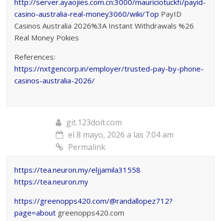
http://server.ayaojies.com.cn:3000/mauriciotuckfi/payid-
casino-australia-real-money3060/wiki/Top
PayID
Casinos Australia 2026%3A Instant Withdrawals %26
Real Money Pokies
References:
https://nxtgencorp.in/employer/trusted-pay-by-phone-
casinos-australia-2026/
git.123doit.com
el 8 mayo, 2026 a las 7:04 am
Permalink
https://tea.neuron.my/eljjamila31558
https://tea.neuron.my
https://greenopps420.com/@randallopez712?
page=about
greenopps420.com