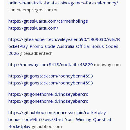
online-in-australia-best-casino-games-for-real-money/
conexaempregos.com.br
https://git.sskuaixiu.com/carmenhollings
https://git.sskuaixiu.com/
https://gitea.adber.tech/wileyvalenti90/1909030/wiki/R
ocketPlay-Promo-Code-Australia-Official-Bonus-Codes-
2026
gitea.adber.tech
http://meowug.com:8418/noelladhx48829
meowug.com
https://git.gonstack.com/rodneybenn4593
https://git.gonstack.com/rodneybenn4593
https://git.gonethome.id/lindseyabercro
https://git.gonethome.id/lindseyabercro
https://git.hubhoo.com/princessculpin/rocketplay-
bonus-code9657/wiki/Start-Your-Winning-Quest-at-
Rocketplay
git.hubhoo.com