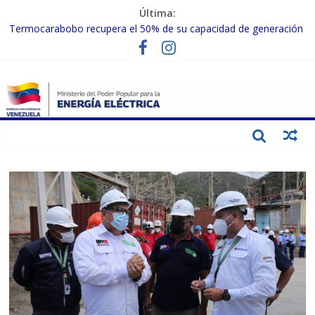
Última:
Gobierno Nacional activa plan preventivo para fortalecer el SEN
ante el fenómeno de El Niño
Termocarabobo recupera el 50% de su capacidad de generación
para fortalecer el SEN
MPPEE avanza en la recuperación de infraestructuras eléctricas
afectadas por los sismos
Gobierno Nacional coordina acciones con el sector privado para
fortalecer el SEN ante el «Súper Niño»
Inspeccionan trabajos de rehabilitación en instalaciones del SEN
en Carabobo