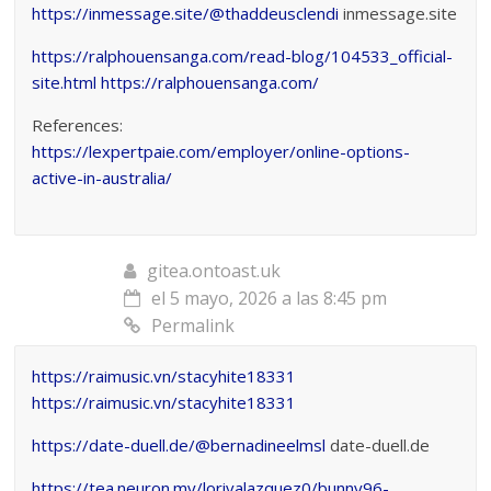
https://inmessage.site/@thaddeusclendi
inmessage.site
https://ralphouensanga.com/read-blog/104533_official-
site.html
https://ralphouensanga.com/
References:
https://lexpertpaie.com/employer/online-options-
active-in-australia/
gitea.ontoast.uk
el 5 mayo, 2026 a las 8:45 pm
Permalink
https://raimusic.vn/stacyhite18331
https://raimusic.vn/stacyhite18331
https://date-duell.de/@bernadineelmsl
date-duell.de
https://tea.neuron.my/lorivalazquez0/bunny96-