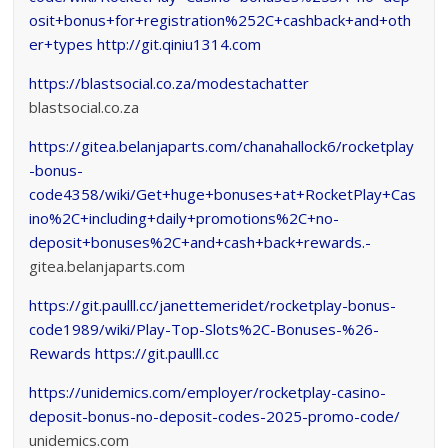
osit+bonus+for+registration%252C+cashback+and+oth
er+types
http://git.qiniu1314.com
https://blastsocial.co.za/modestachatter
blastsocial.co.za
https://gitea.belanjaparts.com/chanahallock6/rocketplay
-bonus-
code4358/wiki/Get+huge+bonuses+at+RocketPlay+Cas
ino%2C+including+daily+promotions%2C+no-
deposit+bonuses%2C+and+cash+back+rewards.-
gitea.belanjaparts.com
https://git.paulll.cc/janettemeridet/rocketplay-bonus-
code1989/wiki/Play-Top-Slots%2C-Bonuses-%26-
Rewards
https://git.paulll.cc
https://unidemics.com/employer/rocketplay-casino-
deposit-bonus-no-deposit-codes-2025-promo-code/
unidemics.com