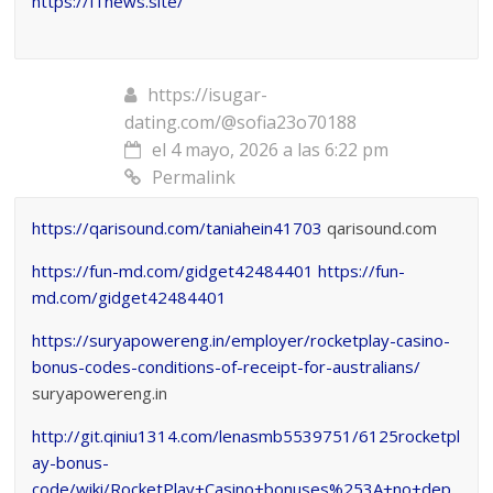
https://f1news.site/
https://isugar-
dating.com/@sofia23o70188
el 4 mayo, 2026 a las 6:22 pm
Permalink
https://qarisound.com/taniahein41703
qarisound.com
https://fun-md.com/gidget42484401
https://fun-
md.com/gidget42484401
https://suryapowereng.in/employer/rocketplay-casino-
bonus-codes-conditions-of-receipt-for-australians/
suryapowereng.in
http://git.qiniu1314.com/lenasmb5539751/6125rocketpl
ay-bonus-
code/wiki/RocketPlay+Casino+bonuses%253A+no+dep