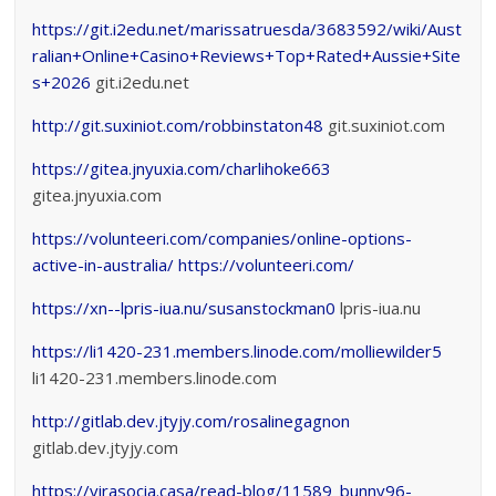
https://git.i2edu.net/marissatruesda/3683592/wiki/Aust
ralian+Online+Casino+Reviews+Top+Rated+Aussie+Site
s+2026
git.i2edu.net
http://git.suxiniot.com/robbinstaton48
git.suxiniot.com
https://gitea.jnyuxia.com/charlihoke663
gitea.jnyuxia.com
https://volunteeri.com/companies/online-options-
active-in-australia/
https://volunteeri.com/
https://xn--lpris-iua.nu/susanstockman0
lpris-iua.nu
https://li1420-231.members.linode.com/molliewilder5
li1420-231.members.linode.com
http://gitlab.dev.jtyjy.com/rosalinegagnon
gitlab.dev.jtyjy.com
https://virasocia.casa/read-blog/11589_bunny96-