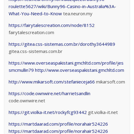
roulette5627/wiki/Bunny96-Casino-in-Australia%3A-
What-You-Need-to-Know
tea.neuron.my
https://fairytalescreation.com/node/8152
fairytalescreation.com
https://gitea.css-sistemas.com.br/dorothy3644989
gitea.css-sistemas.com.br
https://www.overseaspakistani.gmchltd.com/profile/jes
smcmullin79
http://www.overseaspakistani.gmchltd.com
http://www.mikarsoft.com/stefanieceja66
mikarsoft.com
https://code.ownwire.net/harrietsandlin
code.ownwire.net
https://git.violka-it.net/rockyfcg93442
git.violka-it.net
https://martdaarad.com/profile/norahair524226
https://martdaarad.com/profile/norahair524226