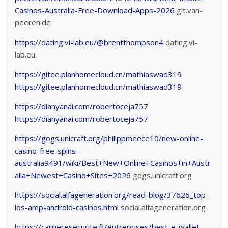
Casinos-Australia-Free-Download-Apps-2026
git.van-
peeren.de
https://dating.vi-lab.eu/@brentthompson4
dating.vi-
lab.eu
https://gitee.planhomecloud.cn/mathiaswad319
https://gitee.planhomecloud.cn/mathiaswad319
https://dianyanai.com/robertoceja757
https://dianyanai.com/robertoceja757
https://gogs.unicraft.org/philippmeece10/new-online-
casino-free-spins-
australia9491/wiki/Best+New+Online+Casinos+in+Austr
alia+Newest+Casino+Sites+2026
gogs.unicraft.org
https://social.alfageneration.org/read-blog/37626_top-
ios-amp-android-casinos.html
social.alfageneration.org
https://carrieresecurite.fr/entreprises/best-e-wallet-