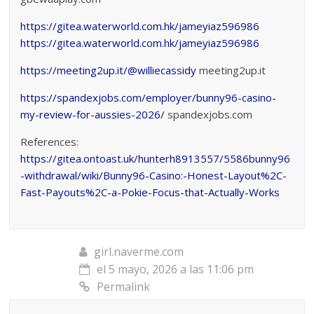
https://gitea.waterworld.com.hk/jameyiaz596986
https://gitea.waterworld.com.hk/jameyiaz596986
https://meeting2up.it/@williecassidy
meeting2up.it
https://spandexjobs.com/employer/bunny96-casino-
my-review-for-aussies-2026/
spandexjobs.com
References:
https://gitea.ontoast.uk/hunterh8913557/5586bunny96
-withdrawal/wiki/Bunny96-Casino:-Honest-Layout%2C-
Fast-Payouts%2C-a-Pokie-Focus-that-Actually-Works
girl.naverme.com
el 5 mayo, 2026 a las 11:06 pm
Permalink