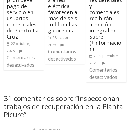
pago del
eléctrica
y
servicio en
favorecen a
comerciales
usuarios
más de seis
recibirán
comerciales
mil familias
atención
de Puerto La
guaireñas
integral en
Cruz
Sucre
28 octubre,
(+Informació
22 octubre,
2025
n)
2025
Comentarios
23 septiembre,
Comentarios
desactivados
2025
desactivados
Comentarios
desactivados
31 comentarios sobre “
Inspeccionan
trabajos de recuperación en la Planta
Picure
”