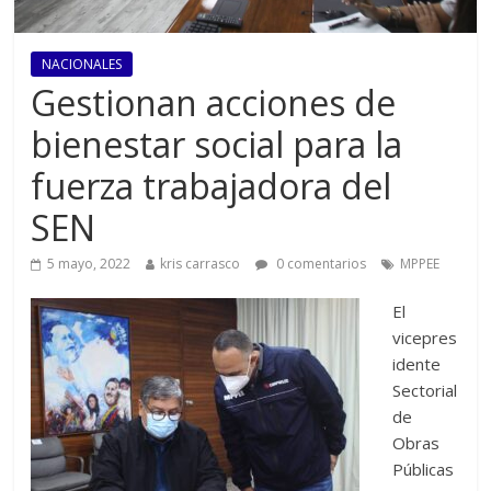
NACIONALES
Gestionan acciones de
bienestar social para la
fuerza trabajadora del
SEN
5 mayo, 2022
kris carrasco
0 comentarios
MPPEE
El
vicepres
idente
Sectorial
de
Obras
Públicas