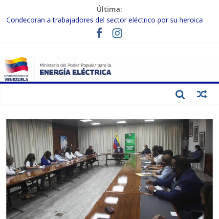
Última:
Condecoran a trabajadores del sector eléctrico por su heroica
labor tras el doble sismo del 24-J
Gobierno Nacional coordina acciones con el sector privado para
fortalecer el SEN ante el «Súper Niño»
Inspeccionan trabajos de rehabilitación en instalaciones del SEN
en Carabobo
Gobierno Nacional activa plan preventivo para fortalecer el SEN
ante el fenómeno de El Niño
Termocarabobo recupera el 50% de su capacidad de generación
para fortalecer el SEN