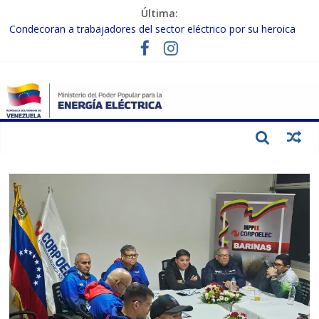
Última:
Condecoran a trabajadores del sector eléctrico por su heroica
labor tras el doble sismo del 24-J
Gobierno Nacional coordina acciones con el sector privado para
fortalecer el SEN ante el «Súper Niño»
Inspeccionan trabajos de rehabilitación en instalaciones del SEN
en Carabobo
Gobierno Nacional activa plan preventivo para fortalecer el SEN
ante el fenómeno de El Niño
Termocarabobo recupera el 50% de su capacidad de generación
para fortalecer el SEN