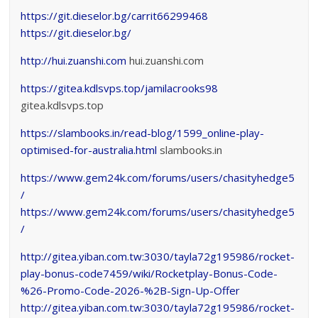
https://git.dieselor.bg/carrit66299468
https://git.dieselor.bg/
http://hui.zuanshi.com
hui.zuanshi.com
https://gitea.kdlsvps.top/jamilacrooks98
gitea.kdlsvps.top
https://slambooks.in/read-blog/1599_online-play-
optimised-for-australia.html
slambooks.in
https://www.gem24k.com/forums/users/chasityhedge5
/
https://www.gem24k.com/forums/users/chasityhedge5
/
http://gitea.yiban.com.tw:3030/tayla72g195986/rocket-
play-bonus-code7459/wiki/Rocketplay-Bonus-Code-
%26-Promo-Code-2026-%2B-Sign-Up-Offer
http://gitea.yiban.com.tw:3030/tayla72g195986/rocket-