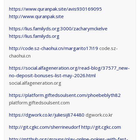
https://www.quranpak.site/avis930169095
http://www.quranpak.site
https://lius.familyds.org:3000/zacharymckelve
https://lius.familyds.org
http://code.sz-chaohui.cn/margarito17i19
code.sz-
chaohui.cn
https://social.alfageneration.org/read-blog/37577_new-
no-deposit-bonuses-list-may-2026.html
social.alfageneration.org
https://platform.giftedsoulsent.com/phoebeblyth82
platform.giftedsoulsent.com
https://dgwork.co.kr/juliesij874480
dgwork.co.kr
http://git.cgkc.com/sherrineudorf
http://git.cgkc.com
http://mtthub.org/groups/play-online-pokies-with-fast-