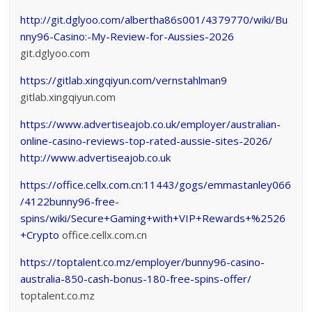
http://git.dglyoo.com/albertha86s001/4379770/wiki/Bu
nny96-Casino:-My-Review-for-Aussies-2026
git.dglyoo.com
https://gitlab.xingqiyun.com/vernstahlman9
gitlab.xingqiyun.com
https://www.advertiseajob.co.uk/employer/australian-
online-casino-reviews-top-rated-aussie-sites-2026/
http://www.advertiseajob.co.uk
https://office.cellx.com.cn:11443/gogs/emmastanley066
/4122bunny96-free-
spins/wiki/Secure+Gaming+with+VIP+Rewards+%2526
+Crypto
office.cellx.com.cn
https://toptalent.co.mz/employer/bunny96-casino-
australia-850-cash-bonus-180-free-spins-offer/
toptalent.co.mz