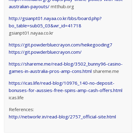
australian-payouts/
mtthub.org
http://gsianpt01.nayaa.co.kr/bbs/board.php?
bo_table=sub05_03&wr_id=41718
gsianpt01.nayaa.co.kr
https://git.powderbluecrayon.com/heikegooding7
https://git.powderbluecrayon.com/
https://shareme.me/read-blog/3502_bunny96-casino-
games-in-australia-pros-amp-cons.html
shareme.me
https://icas.life/read-blog/10976_140-no-deposit-
bonuses-for-aussies-free-spins-amp-cash-offers.html
icas.life
References:
http://networkr.in/read-blog/2757_official-site.html