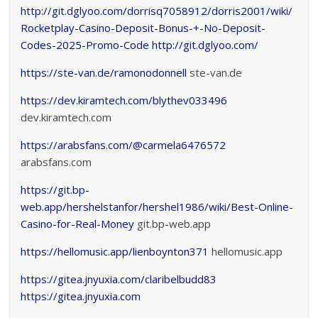
http://git.dglyoo.com/dorrisq7058912/dorris2001/wiki/
Rocketplay-Casino-Deposit-Bonus-+-No-Deposit-
Codes-2025-Promo-Code
http://git.dglyoo.com/
https://ste-van.de/ramonodonnell
ste-van.de
https://dev.kiramtech.com/blythev033496
dev.kiramtech.com
https://arabsfans.com/@carmela6476572
arabsfans.com
https://git.bp-
web.app/hershelstanfor/hershel1986/wiki/Best-Online-
Casino-for-Real-Money
git.bp-web.app
https://hellomusic.app/lienboynton371
hellomusic.app
https://gitea.jnyuxia.com/claribelbudd83
https://gitea.jnyuxia.com