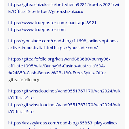
https://gitea.shizuka.icu/bettyhenn32815/betty2024/wi
ki/Official-Site
https://gitea.shizuka.icu
https://www.trueposter.com/juanitaqel8921
https://www.trueposter.com
https://youslade.com/read-blog/11698_online-options-
active-in-australia.html
https://youslade.com/
https://gitea.fefello.org/kaiswan6888680/bunny96-
affiliate1995/wiki/Bunny96-Casino-Australia%3A-
%24850-Cash-Bonus-%2B-180-Free-Spins-Offer
gitea.fefello.org
https://git.winscloud.net/vand9551767170/van2024/wik
i/Official-Site
https://git.winscloud.net/vand9551767170/van2024/wik
i/Official-Site
https://krazzykross.com/read-blog/65853_play-online-