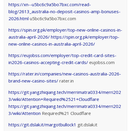
https://xn--u5bc6c9a5bo7bxc.com/read-
blog/2613_australia-no-deposit-casinos-amp-bonuses-
2026.html
u5bc6c9a5bo7bxc.com
https://spin.org.pk/employer/top-new-online-casinos-in-
australia-april-2026/
https://spin.org.pk/employer/top-
new-online-casinos-in-australia-april-2026/
https://eujobss.com/employer/top-credit-card-sites-
in2026-casinos-accepting-credit-cards/
eujobss.com
https://rater.in/companies/new-casinos-australia-2026-
brand-new-casino-sites/
rater.in
https://git.yangzhiqiang.tech/merrimatra0334/merri202
3/wiki/Attention+Required%2521+Cloudflare
https://git.yangzhiqiang.tech/merrimatra0334/merri202
3/wiki/Attention
Required%21 Cloudflare
https://git.dslak.it/margotbullock1
git.dslak.it