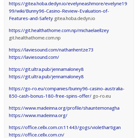
https://gitea.hoba.dedyn.io/evelyneashmore/evelyne19
99/wiki/Bunny96-Casino-Review-Evaluation-of-
Features-and-Safety
gitea.hoba.dedyn.io
https://git.healthathome.com.np/michaelaellzey
git.healthathome.com.np
https://laviesound.com/nathanhentze73
https://laviesound.com/
https://git.ultra.pub/jennamaloney8
https://git.ultra.pub/jennamaloney8
https://go-ro.eu/companies/bunny96-casino-australia-
850-cash-bonus-180-free-spins-offer/
go-ro.eu
https://www.madeinna.org/profile/shauntemonagha
https://www.madeinna.org/
https://office.cellx.com.cn:11443/gogs/violethartigan
https://office.cellx.com.cn/