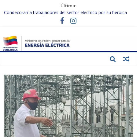
Última:
Condecoran a trabajadores del sector eléctrico por su heroica
labor tras el doble sismo del 24-J
Gobierno Nacional coordina acciones con el sector privado para
fortalecer el SEN ante el «Súper Niño»
Inspeccionan trabajos de rehabilitación en instalaciones del SEN
en Carabobo
Gobierno Nacional activa plan preventivo para fortalecer el SEN
ante el fenómeno de El Niño
Termocarabobo recupera el 50% de su capacidad de generación
para fortalecer el SEN