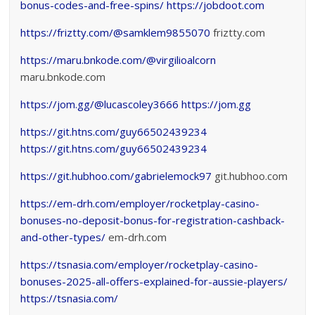
bonus-codes-and-free-spins/
https://jobdoot.com
https://friztty.com/@samklem9855070
friztty.com
https://maru.bnkode.com/@virgilioalcorn
maru.bnkode.com
https://jom.gg/@lucascoley3666
https://jom.gg
https://git.htns.com/guy66502439234
https://git.htns.com/guy66502439234
https://git.hubhoo.com/gabrielemock97
git.hubhoo.com
https://em-drh.com/employer/rocketplay-casino-
bonuses-no-deposit-bonus-for-registration-cashback-
and-other-types/
em-drh.com
https://tsnasia.com/employer/rocketplay-casino-
bonuses-2025-all-offers-explained-for-aussie-players/
https://tsnasia.com/