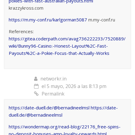
pokies-with-fast-australian-payouts.html
krazzykross.com
https://m.my-conf.ru/karlgorman5087
m.my-conf.ru
References:
https://gitea.coderpath.com/avag736222233/7520889/
wiki/Bunny96-Casino:-Honest-Layout%2C-Fast-
Payouts%2C-a-Pokie-Focus-that-Actually-Works
networkr.in
el 5 mayo, 2026 a las 8:13 pm
Permalink
https://date-duell.de/@bernadineelmsl
https://date-
duell.de/@bernadineelmsl
https://wondermap.org/read-blog/22176_free-spins-
no-deposit-bonuses-amp-loyalty-rewards.html