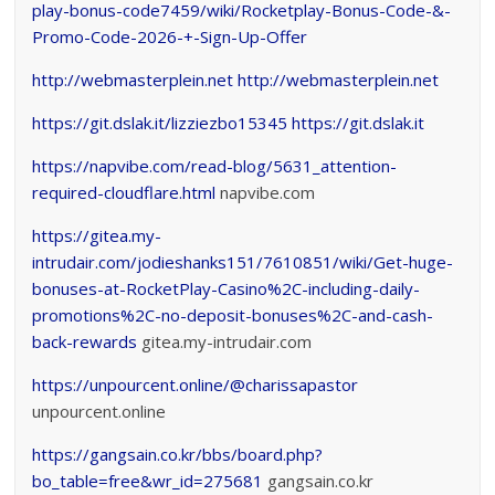
play-bonus-code7459/wiki/Rocketplay-Bonus-Code-&-
Promo-Code-2026-+-Sign-Up-Offer
http://webmasterplein.net
http://webmasterplein.net
https://git.dslak.it/lizziezbo15345
https://git.dslak.it
https://napvibe.com/read-blog/5631_attention-
required-cloudflare.html
napvibe.com
https://gitea.my-
intrudair.com/jodieshanks151/7610851/wiki/Get-huge-
bonuses-at-RocketPlay-Casino%2C-including-daily-
promotions%2C-no-deposit-bonuses%2C-and-cash-
back-rewards
gitea.my-intrudair.com
https://unpourcent.online/@charissapastor
unpourcent.online
https://gangsain.co.kr/bbs/board.php?
bo_table=free&wr_id=275681
gangsain.co.kr