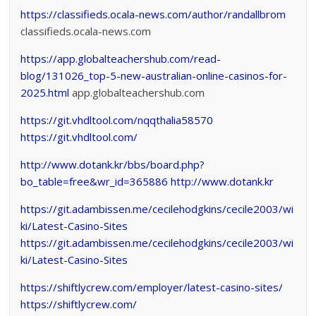
https://classifieds.ocala-news.com/author/randallbrom
classifieds.ocala-news.com
https://app.globalteachershub.com/read-
blog/131026_top-5-new-australian-online-casinos-for-
2025.html
app.globalteachershub.com
https://git.vhdltool.com/nqqthalia58570
https://git.vhdltool.com/
http://www.dotank.kr/bbs/board.php?
bo_table=free&wr_id=365886
http://www.dotank.kr
https://git.adambissen.me/cecilehodgkins/cecile2003/wi
ki/Latest-Casino-Sites
https://git.adambissen.me/cecilehodgkins/cecile2003/wi
ki/Latest-Casino-Sites
https://shiftlycrew.com/employer/latest-casino-sites/
https://shiftlycrew.com/