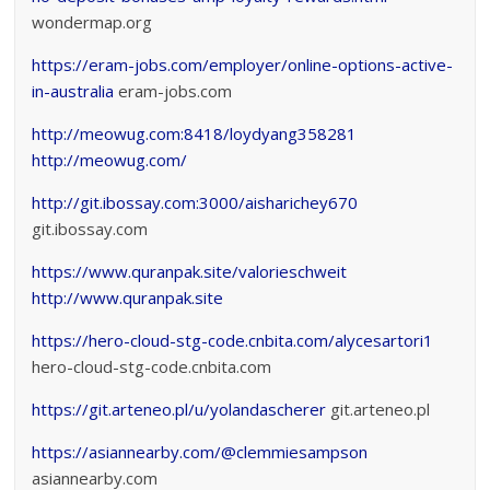
wondermap.org
https://eram-jobs.com/employer/online-options-active-
in-australia
eram-jobs.com
http://meowug.com:8418/loydyang358281
http://meowug.com/
http://git.ibossay.com:3000/aisharichey670
git.ibossay.com
https://www.quranpak.site/valorieschweit
http://www.quranpak.site
https://hero-cloud-stg-code.cnbita.com/alycesartori1
hero-cloud-stg-code.cnbita.com
https://git.arteneo.pl/u/yolandascherer
git.arteneo.pl
https://asiannearby.com/@clemmiesampson
asiannearby.com