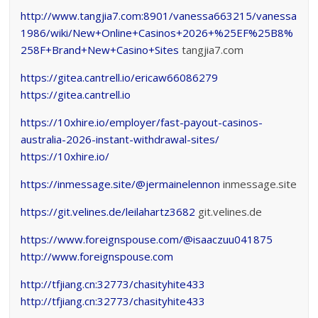
http://www.tangjia7.com:8901/vanessa663215/vanessa
1986/wiki/New+Online+Casinos+2026+%25EF%25B8%
258F+Brand+New+Casino+Sites
tangjia7.com
https://gitea.cantrell.io/ericaw66086279
https://gitea.cantrell.io
https://10xhire.io/employer/fast-payout-casinos-
australia-2026-instant-withdrawal-sites/
https://10xhire.io/
https://inmessage.site/@jermainelennon
inmessage.site
https://git.velines.de/leilahartz3682
git.velines.de
https://www.foreignspouse.com/@isaaczuu041875
http://www.foreignspouse.com
http://tfjiang.cn:32773/chasityhite433
http://tfjiang.cn:32773/chasityhite433