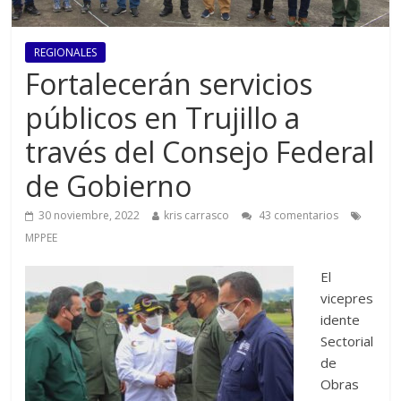
REGIONALES
Fortalecerán servicios
públicos en Trujillo a
través del Consejo Federal
de Gobierno
30 noviembre, 2022
kris carrasco
43 comentarios
MPPEE
El
vicepres
idente
Sectorial
de
Obras