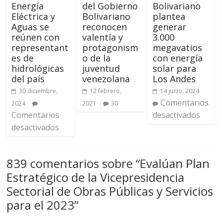
Energía
del Gobierno
Bolivariano
Eléctrica y
Bolivariano
plantea
Aguas se
reconocen
generar
reúnen con
valentía y
3.000
representant
protagonism
megavatios
es de
o de la
con energía
hidrológicas
juventud
solar para
del país
venezolana
Los Andes
30 diciembre,
12 febrero,
14 junio, 2024
Comentarios
2024
2021
30
Comentarios
desactivados
desactivados
839 comentarios sobre “
Evalúan Plan
Estratégico de la Vicepresidencia
Sectorial de Obras Públicas y Servicios
para el 2023
”