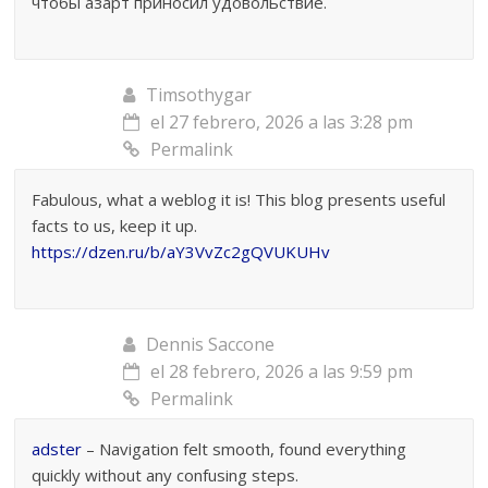
чтобы азарт приносил удовольствие.
Timsothygar
el 27 febrero, 2026 a las 3:28 pm
Permalink
Fabulous, what a weblog it is! This blog presents useful
facts to us, keep it up.
https://dzen.ru/b/aY3VvZc2gQVUKUHv
Dennis Saccone
el 28 febrero, 2026 a las 9:59 pm
Permalink
adster
– Navigation felt smooth, found everything
quickly without any confusing steps.