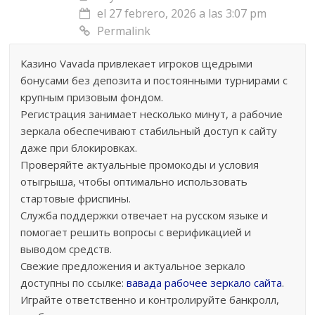
el 27 febrero, 2026 a las 3:07 pm
Permalink
Казино Vavada привлекает игроков щедрыми
бонусами без депозита и постоянными турнирами с
крупным призовым фондом.
Регистрация занимает несколько минут, а рабочие
зеркала обеспечивают стабильный доступ к сайту
даже при блокировках.
Проверяйте актуальные промокоды и условия
отыгрыша, чтобы оптимально использовать
стартовые фриспины.
Служба поддержки отвечает на русском языке и
помогает решить вопросы с верификацией и
выводом средств.
Свежие предложения и актуальное зеркало
доступны по ссылке:
вавада рабочее зеркало сайта
.
Играйте ответственно и контролируйте банкролл,