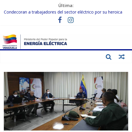
Última:
Condecoran a trabajadores del sector eléctrico por su heroica
labor tras el doble sismo del 24-J
Gobierno Nacional coordina acciones con el sector privado para
fortalecer el SEN ante el «Súper Niño»
Inspeccionan trabajos de rehabilitación en instalaciones del SEN
en Carabobo
Gobierno Nacional activa plan preventivo para fortalecer el SEN
ante el fenómeno de El Niño
Termocarabobo recupera el 50% de su capacidad de generación
para fortalecer el SEN