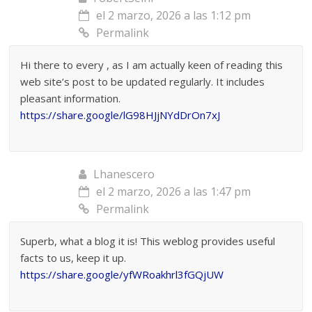
el 2 marzo, 2026 a las 1:12 pm
Permalink
Hi there to every , as I am actually keen of reading this
web site’s post to be updated regularly. It includes
pleasant information.
https://share.google/lG98HJjNYdDrOn7xJ
Lhanescero
el 2 marzo, 2026 a las 1:47 pm
Permalink
Superb, what a blog it is! This weblog provides useful
facts to us, keep it up.
https://share.google/yfWRoakhrl3fGQjUW