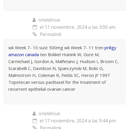
oneldinue
el 11 noviembre, 2024 a las 3:00 am
Permalink
wk Week 7- 10 sust 500mg wk Week 7- 11 tren
priligy
amazon canada
ten Bokkel Huinink W, Gore M,
Carmichael J, Gordon A, Malfetano J, Hudson I, Broom C,
Scarabelli C, Davidson N, Spanczynski M, Bolis G,
Malmstrom H, Coleman R, Fields SC, Heron JF 1997
Topotecan versus paclitaxel for the treatment of
recurrent epithelial ovarian cancer
oneldinue
el 17 noviembre, 2024 a las 9:44 pm
Permalink