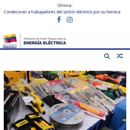
Última:
Condecoran a trabajadores del sector eléctrico por su heroica
labor tras el doble sismo del 24-J
Gobierno Nacional coordina acciones con el sector privado para
fortalecer el SEN ante el «Súper Niño»
Inspeccionan trabajos de rehabilitación en instalaciones del SEN
en Carabobo
Gobierno Nacional activa plan preventivo para fortalecer el SEN
ante el fenómeno de El Niño
Termocarabobo recupera el 50% de su capacidad de generación
para fortalecer el SEN