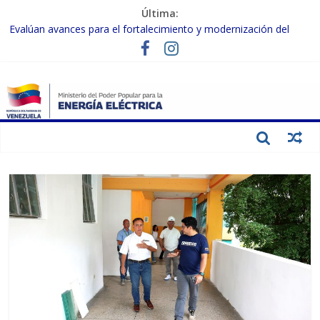
Última:
Evalúan avances para el fortalecimiento y modernización del
SEN
Inspeccionan trabajos de rehabilitación en instalaciones del SEN
en Carabobo
Gobierno Nacional activa plan preventivo para fortalecer el SEN
ante el fenómeno de El Niño
Termocarabobo recupera el 50% de su capacidad de generación
para fortalecer el SEN
Condecoran a trabajadores del sector eléctrico por su heroica
labor tras el doble sismo del 24-J