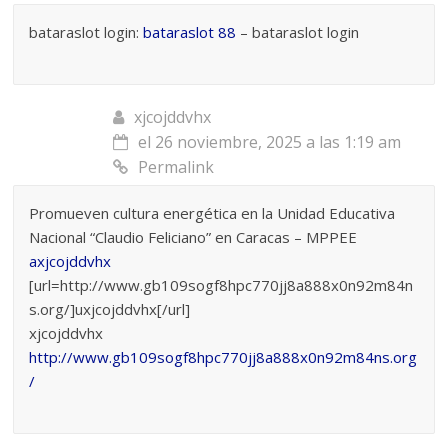
bataraslot login:
bataraslot 88
– bataraslot login
xjcojddvhx
el 26 noviembre, 2025 a las 1:19 am
Permalink
Promueven cultura energética en la Unidad Educativa
Nacional “Claudio Feliciano” en Caracas – MPPEE
axjcojddvhx
[url=http://www.gb109sogf8hpc770jj8a888x0n92m84n
s.org/]uxjcojddvhx[/url]
xjcojddvhx
http://www.gb109sogf8hpc770jj8a888x0n92m84ns.org
/