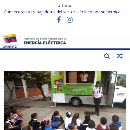
Última:
Condecoran a trabajadores del sector eléctrico por su heroica
labor tras el doble sismo del 24-J
Gobierno Nacional coordina acciones con el sector privado para
fortalecer el SEN ante el «Súper Niño»
Inspeccionan trabajos de rehabilitación en instalaciones del SEN
en Carabobo
Gobierno Nacional activa plan preventivo para fortalecer el SEN
ante el fenómeno de El Niño
Termocarabobo recupera el 50% de su capacidad de generación
para fortalecer el SEN