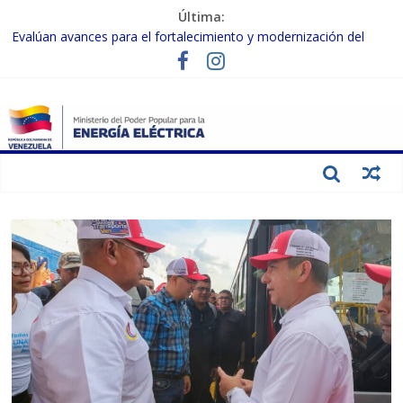
Última:
Evalúan avances para el fortalecimiento y modernización del
SEN
Inspeccionan trabajos de rehabilitación en instalaciones del SEN
en Carabobo
Gobierno Nacional activa plan preventivo para fortalecer el SEN
ante el fenómeno de El Niño
Termocarabobo recupera el 50% de su capacidad de generación
para fortalecer el SEN
Condecoran a trabajadores del sector eléctrico por su heroica
labor tras el doble sismo del 24-J