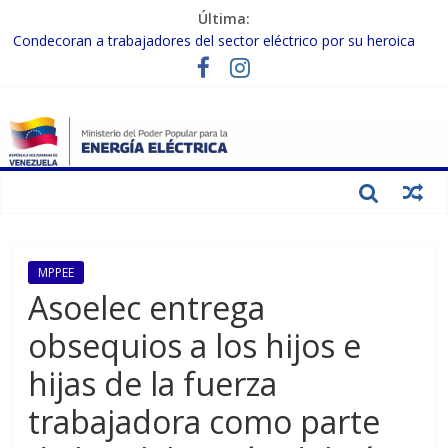
Última:
Condecoran a trabajadores del sector eléctrico por su heroica
labor tras el doble sismo del 24-J
Gobierno Nacional coordina acciones con el sector privado para
fortalecer el SEN ante el «Súper Niño»
Inspeccionan trabajos de rehabilitación en instalaciones del SEN
en Carabobo
Gobierno Nacional activa plan preventivo para fortalecer el SEN
ante el fenómeno de El Niño
Termocarabobo recupera el 50% de su capacidad de generación
para fortalecer el SEN
MPPEE
Asoelec entrega
obsequios a los hijos e
hijas de la fuerza
trabajadora como parte