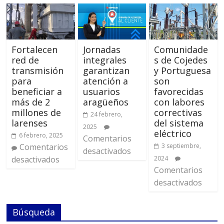
Fortalecen
Jornadas
Comunidade
red de
integrales
s de Cojedes
transmisión
garantizan
y Portuguesa
para
atención a
son
beneficiar a
usuarios
favorecidas
más de 2
aragüeños
con labores
millones de
correctivas
24 febrero,
larenses
del sistema
2025
eléctrico
6 febrero, 2025
Comentarios
Comentarios
3 septiembre,
desactivados
desactivados
2024
Comentarios
desactivados
Búsqueda