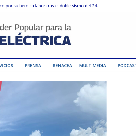
o por su heroica labor tras el doble sismo del 24-J
sector privado para fortalecer el SEN ante el «Súper Niño»
instalaciones del SEN en Carabobo
ra fortalecer el SEN ante el fenómeno de El Niño
dad de generación para fortalecer el SEN
VICIOS
PRENSA
RENACEA
MULTIMEDIA
PODCAS