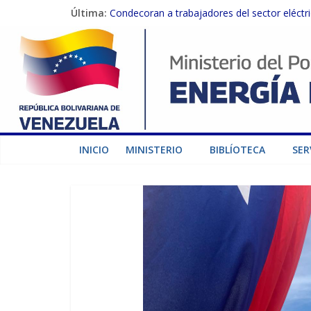
Última:
Condecoran a trabajadores del sector eléctric
Gobierno Nacional coordina acciones con el 
Inspeccionan trabajos de rehabilitación en 
Gobierno Nacional activa plan preventivo pa
Termocarabobo recupera el 50% de su capaci
INICIO
MINISTERIO
BIBLÍOTECA
SER