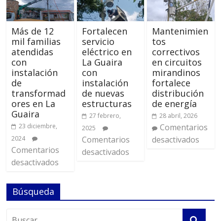
Más de 12
Fortalecen
Mantenimien
mil familias
servicio
tos
atendidas
eléctrico en
correctivos
con
La Guaira
en circuitos
instalación
con
mirandinos
de
instalación
fortalece
transformad
de nuevas
distribución
ores en La
estructuras
de energía
Guaira
27 febrero,
28 abril, 2026
23 diciembre,
Comentarios
2025
2024
Comentarios
desactivados
Comentarios
desactivados
desactivados
Búsqueda