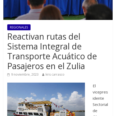
REGIONALES
Reactivan rutas del
Sistema Integral de
Transporte Acuático de
Pasajeros en el Zulia
9 noviembre, 2023
kris carrasco
El
vicepres
idente
Sectorial
de