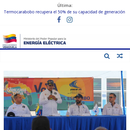
Última:
Termocarabobo recupera el 50% de su capacidad de generación
para fortalecer el SEN
MPPEE avanza en la recuperación de infraestructuras eléctricas
afectadas por los sismos
Gobierno Nacional coordina acciones con el sector privado para
fortalecer el SEN ante el «Súper Niño»
Inspeccionan trabajos de rehabilitación en instalaciones del SEN
en Carabobo
Gobierno Nacional activa plan preventivo para fortalecer el SEN
ante el fenómeno de El Niño