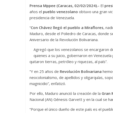
Prensa Mppee (Caracas, 02/02/2024).-
El
pres
años el
pueblo venezolano
obtuvo una gran vict
presidencia de Venezuela.
“
Con Chávez llegó el pueblo a Miraflores
, nad
Maduro, desde el Poliedro de Caracas, donde s
Aniversario de la Revolución Bolivariana.
Agregó que los venezolanos se encargaron de ar
quienes a su juicio, gobernaron en Venezuela 
quitaron tierras, petróleo y riquezas, al país”.
“Y en 25 años de
Revolución Bolivariana
hemos 
neocolonialismo, de apellidos y oligarquías, so
magnicidio”, enfatizó.
Por ello, Maduro anunció la creación de la
Gran 
Nacional (AN) Génesis Garvett y en la cual se h
“Porque el único dueño de este país es el puebl