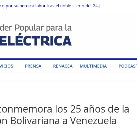
o por su heroica labor tras el doble sismo del 24-J
sector privado para fortalecer el SEN ante el «Súper Niño»
instalaciones del SEN en Carabobo
ra fortalecer el SEN ante el fenómeno de El Niño
dad de generación para fortalecer el SEN
VICIOS
PRENSA
RENACEA
MULTIMEDIA
PODCAS
conmemora los 25 años de la
ón Bolivariana a Venezuela