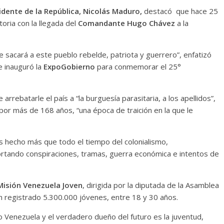
idente de la República, Nicolás Maduro,
destacó que hace 25
oria con la llegada del
Comandante Hugo Chávez
a la
ie sacará a este pueblo rebelde, patriota y guerrero”, enfatizó
e inauguró la
ExpoGobierno
para conmemorar el 25°
rebatarle el país a “la burguesía parasitaria, a los apellidos”,
por más de 168 años, “una época de traición en la que le
hecho más que todo el tiempo del colonialismo,
portando conspiraciones, tramas, guerra económica e intentos de
Misión Venezuela Joven
, dirigida por la diputada de la Asamblea
an registrado 5.300.000 jóvenes, entre 18 y 30 años.
o Venezuela y el verdadero dueño del futuro es la juventud,