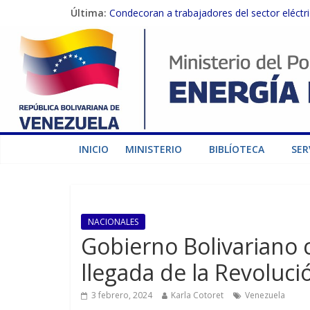
Última:
Condecoran a trabajadores del sector eléctric
Gobierno Nacional coordina acciones con el 
Inspeccionan trabajos de rehabilitación en 
Gobierno Nacional activa plan preventivo pa
Termocarabobo recupera el 50% de su capaci
INICIO
MINISTERIO
BIBLÍOTECA
SER
NACIONALES
Gobierno Bolivariano 
llegada de la Revoluci
3 febrero, 2024
Karla Cotoret
Venezuela