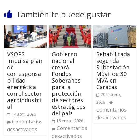
También te puede gustar
VSOPS
Gobierno
Rehabilitada
impulsa plan
nacional
segunda
de
creará
Subestación
corresponsa
Fondos
Móvil de 30
bilidad
Soberanos
MVA en
energética
para la
Caracas
con el sector
protección
20 febrero,
agroindustri
de sectores
2026
al
estratégicos
Comentarios
del país
14 abril, 2026
desactivados
Comentarios
15 enero, 2026
Comentarios
desactivados
desactivados