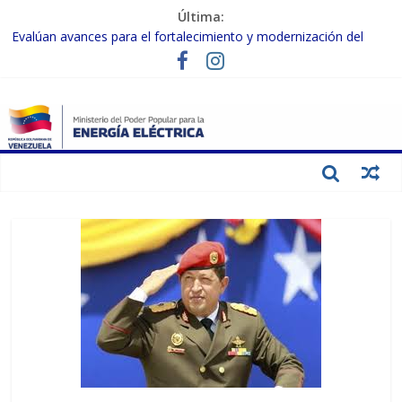
Última:
Evalúan avances para el fortalecimiento y modernización del
SEN
Inspeccionan trabajos de rehabilitación en instalaciones del SEN
en Carabobo
Gobierno Nacional activa plan preventivo para fortalecer el SEN
ante el fenómeno de El Niño
Termocarabobo recupera el 50% de su capacidad de generación
para fortalecer el SEN
Condecoran a trabajadores del sector eléctrico por su heroica
labor tras el doble sismo del 24-J