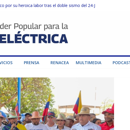
o por su heroica labor tras el doble sismo del 24-J
sector privado para fortalecer el SEN ante el «Súper Niño»
instalaciones del SEN en Carabobo
ra fortalecer el SEN ante el fenómeno de El Niño
dad de generación para fortalecer el SEN
VICIOS
PRENSA
RENACEA
MULTIMEDIA
PODCAS