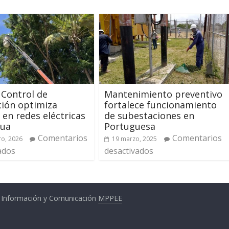
 Control de
Mantenimiento preventivo
ión optimiza
fortalece funcionamiento
o en redes eléctricas
de subestaciones en
gua
Portuguesa
Comentarios
Comentarios
ro, 2026
19 marzo, 2025
ados
desactivados
a Información y Comunicación
MPPEE