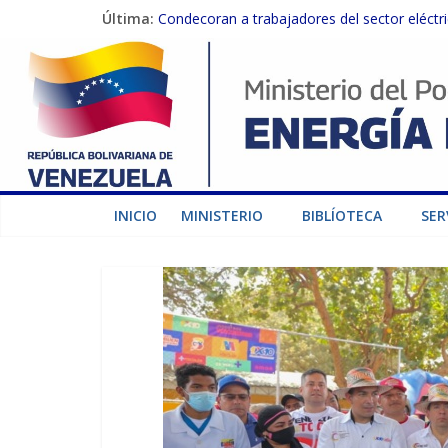
Última:
Condecoran a trabajadores del sector eléctric
Gobierno Nacional coordina acciones con el 
Inspeccionan trabajos de rehabilitación en 
Gobierno Nacional activa plan preventivo pa
Termocarabobo recupera el 50% de su capaci
INICIO
MINISTERIO
BIBLÍOTECA
SER