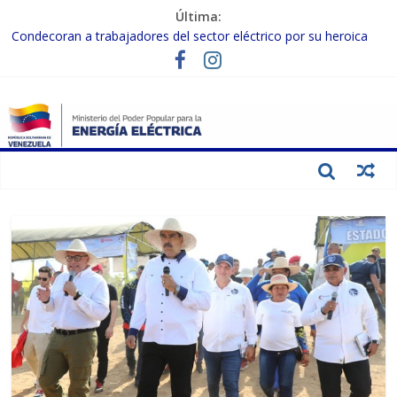
Última:
Condecoran a trabajadores del sector eléctrico por su heroica
labor tras el doble sismo del 24-J
Gobierno Nacional coordina acciones con el sector privado para
fortalecer el SEN ante el «Súper Niño»
Inspeccionan trabajos de rehabilitación en instalaciones del SEN
en Carabobo
Gobierno Nacional activa plan preventivo para fortalecer el SEN
ante el fenómeno de El Niño
Termocarabobo recupera el 50% de su capacidad de generación
para fortalecer el SEN