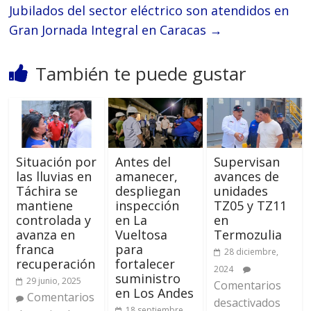
Jubilados del sector eléctrico son atendidos en
Gran Jornada Integral en Caracas
→
También te puede gustar
Situación por
Antes del
Supervisan
las lluvias en
amanecer,
avances de
Táchira se
despliegan
unidades
mantiene
inspección
TZ05 y TZ11
controlada y
en La
en
avanza en
Vueltosa
Termozulia
franca
para
28 diciembre,
recuperación
fortalecer
2024
suministro
29 junio, 2025
Comentarios
en Los Andes
Comentarios
desactivados
18 septiembre,