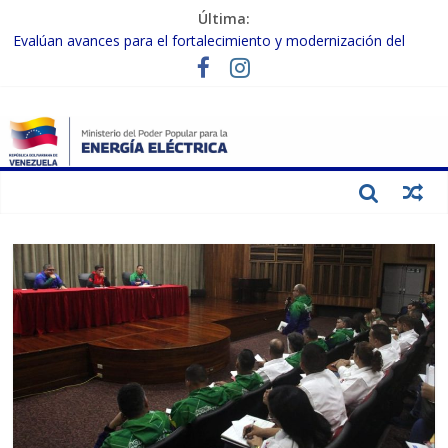
Última:
Evalúan avances para el fortalecimiento y modernización del
SEN
Inspeccionan trabajos de rehabilitación en instalaciones del SEN
en Carabobo
Gobierno Nacional activa plan preventivo para fortalecer el SEN
ante el fenómeno de El Niño
Termocarabobo recupera el 50% de su capacidad de generación
para fortalecer el SEN
Condecoran a trabajadores del sector eléctrico por su heroica
labor tras el doble sismo del 24-J