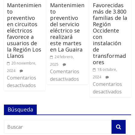
Mantenimien
Mantenimien
Favorecidas
to
to
más de 3.800
preventivo
preventivo
familias de la
en circuitos
del servicio
Región
eléctricos
eléctrico se
Occidente
favorece a
realizará
con
usuarios de
este martes
instalación
la Región Los
en La Guaira
de
Llanos
transformad
24 febrero,
ores
20 noviembre,
2025
18 octubre,
2024
Comentarios
Comentarios
2024
desactivados
Comentarios
desactivados
desactivados
Búsqueda