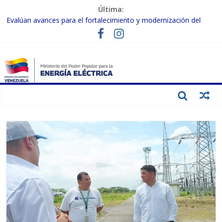
Última:
Evalúan avances para el fortalecimiento y modernización del
SEN
Inspeccionan trabajos de rehabilitación en instalaciones del SEN
en Carabobo
Gobierno Nacional activa plan preventivo para fortalecer el SEN
ante el fenómeno de El Niño
Termocarabobo recupera el 50% de su capacidad de generación
para fortalecer el SEN
Condecoran a trabajadores del sector eléctrico por su heroica
labor tras el doble sismo del 24-J