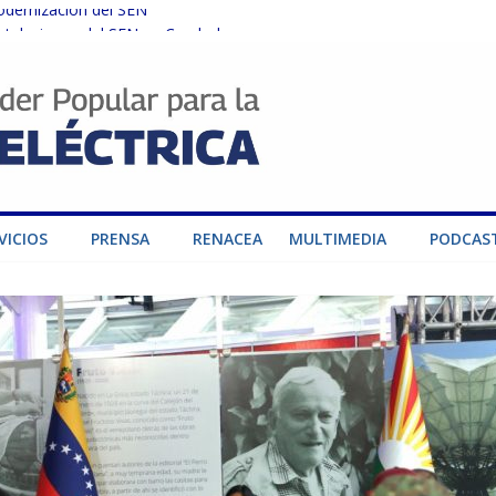
odernización del SEN
instalaciones del SEN en Carabobo
ra fortalecer el SEN ante el fenómeno de El Niño
dad de generación para fortalecer el SEN
o por su heroica labor tras el doble sismo del 24-J
VICIOS
PRENSA
RENACEA
MULTIMEDIA
PODCAS