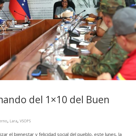
mando del 1×10 del Buen
,
,
erno
Lara
VSOPS
zar el bienestar y felicidad social del pueblo, este lunes, la