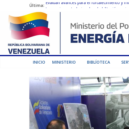
Última:
Evalúan avances para el fortalecimiento y m
Inspeccionan trabajos de rehabilitación en 
Gobierno Nacional activa plan preventivo pa
Termocarabobo recupera el 50% de su capaci
Condecoran a trabajadores del sector eléctric
INICIO
MINISTERIO
BIBLÍOTECA
SER